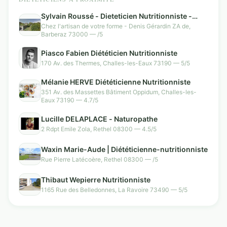
Sylvain Roussé - Dieteticien Nutritionniste -
Barberaz
Chez l'artisan de votre forme - Denis Gérardin ZA de,
Barberaz 73000 — /5
Piasco Fabien Diététicien Nutritionniste
170 Av. des Thermes, Challes-les-Eaux 73190 — 5/5
Mélanie HERVE Diététicienne Nutritionniste
351 Av. des Massettes Bâtiment Oppidum, Challes-les-
Eaux 73190 — 4.7/5
Lucille DELAPLACE - Naturopathe
2 Rdpt Emile Zola, Rethel 08300 — 4.5/5
Waxin Marie-Aude | Diététicienne-nutritionniste
Rue Pierre Latécoère, Rethel 08300 — /5
Thibaut Wepierre Nutritionniste
1165 Rue des Belledonnes, La Ravoire 73490 — 5/5