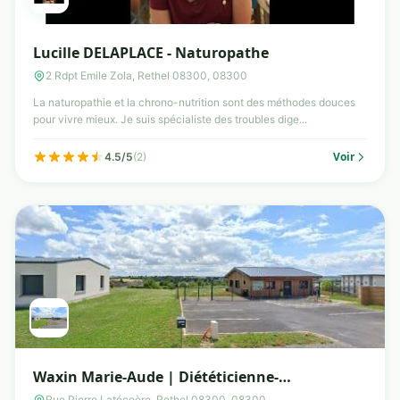
Lucille DELAPLACE - Naturopathe
2 Rdpt Emile Zola, Rethel 08300, 08300
La naturopathie et la chrono-nutrition sont des méthodes douces
pour vivre mieux. Je suis spécialiste des troubles dige...
Voir
4.5/5
(2)
Waxin Marie-Aude | Diététicienne-
nutritionniste
Rue Pierre Latécoère, Rethel 08300, 08300