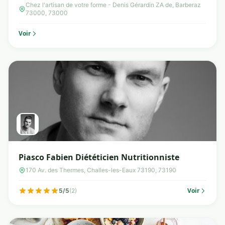
Barberaz
Chez l'artisan de votre forme - Denis Gérardin ZA de, Barberaz
73000, 73000
Voir
Piasco Fabien Diététicien Nutritionniste
170 Av. des Thermes, Challes-les-Eaux 73190, 73190
Voir
5/5
(2)