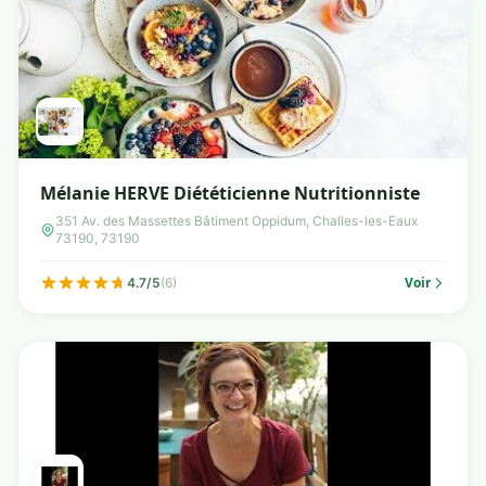
Mélanie HERVE Diététicienne Nutritionniste
351 Av. des Massettes Bâtiment Oppidum, Challes-les-Eaux
73190, 73190
Voir
4.7/5
(6)