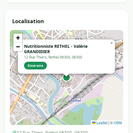
Localisation
+
×
−
Nutritionniste RETHEL - Valérie
GRANDIDIER
12 Rue Thiers, Rethel 08300, 08300
Itinéraire
Leaflet
|
©
OSM
12 Rue Thiers, Rethel 08300, 08300