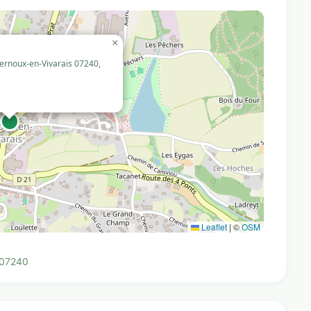
×
Vernoux-en-Vivarais 07240,
Leaflet
|
©
OSM
 07240