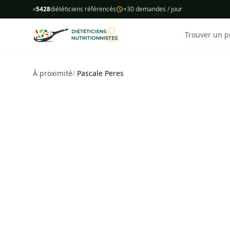
5428
diététiciens référencés
+30 demandes / jour
Trouver un p
À proximité
/
Pascale Peres