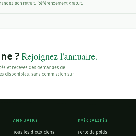
mandez son retrait. Référencement gratuit.
·ne ?
Rejoignez l'annuaire.
cés et recevez des demandes de
les disponibles, sans commission sur
ANNUAIRE
SPÉCIALITÉS
Tous les diététiciens
Perte de poids