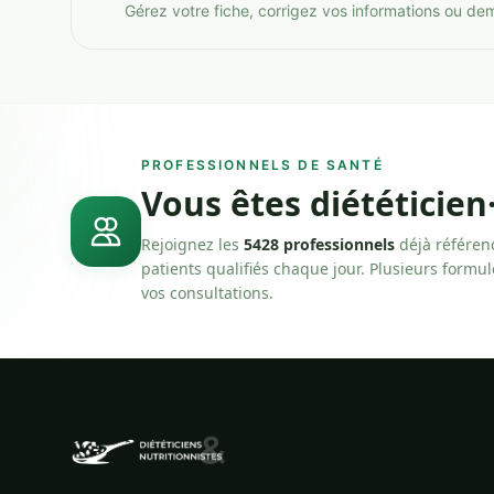
Gérez votre fiche, corrigez vos informations ou de
PROFESSIONNELS DE SANTÉ
Vous êtes diététicien
Rejoignez les
5428 professionnels
déjà référen
patients qualifiés chaque jour. Plusieurs formu
vos consultations.