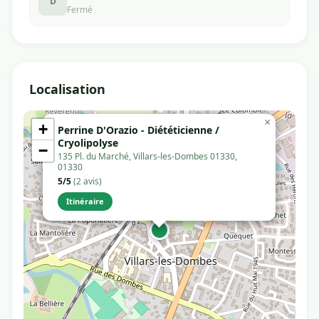
D
Fermé
Localisation
×
+
Perrine D'Orazio - Diététicienne /
Cryolipolyse
−
135 Pl. du Marché, Villars-les-Dombes 01330,
01330
5/5
(2 avis)
Itinéraire