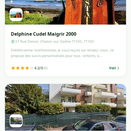
Delphine Cudel Maigrir 2000
37 Rue Denon, Chalon-sur-Saône 71100, 71100
Diététicienne-nutritionniste, je vous reçois sur rendez-vous. Je
propose des suivis personnalisés pour tous : enfants, a...
Voir
4.2/5
(6)