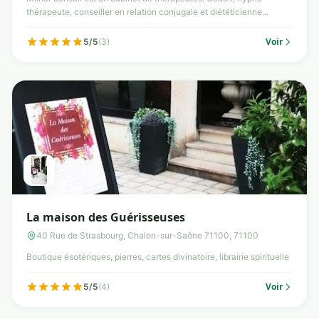
thérapeute, conseiller en relation conjugale et diététicienne...
Voir
5/5
(3)
La maison des Guérisseuses
40 Rue de Strasbourg, Chalon-sur-Saône 71100, 71100
Boutique ésotériques, pierres, cartes divinatoire, librairie spirituelle
Voir
5/5
(4)