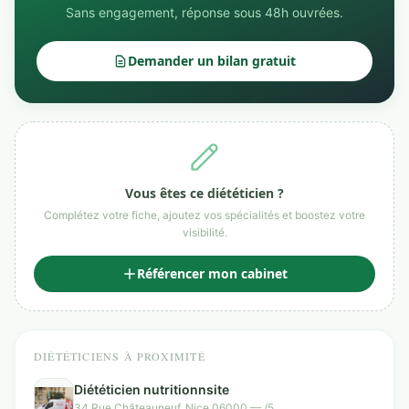
Sans engagement, réponse sous 48h ouvrées.
Demander un bilan gratuit
Vous êtes ce diététicien ?
Complétez votre fiche, ajoutez vos spécialités et boostez votre
visibilité.
Référencer mon cabinet
DIÉTÉTICIENS À PROXIMITÉ
Diététicien nutritionnsite
34 Rue Châteauneuf, Nice 06000 — /5