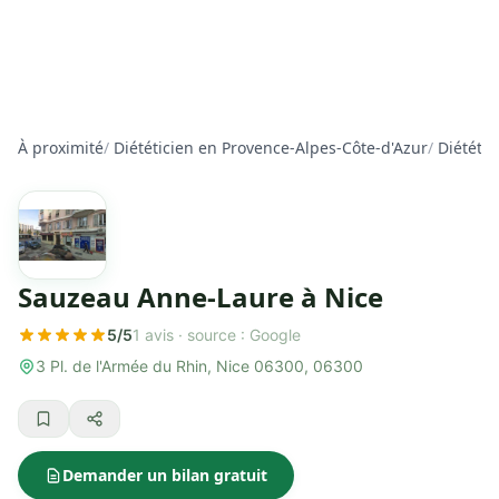
À proximité
/
Diététicien en Provence-Alpes-Côte-d'Azur
/
Diététic
Sauzeau Anne-Laure à Nice
5/5
1 avis ·
source : Google
3 Pl. de l'Armée du Rhin, Nice 06300, 06300
Demander un bilan gratuit