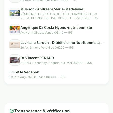
Musson- Andreani Marie-Madeleine
RÉSIDENCE LES HAUTS DE SAINTE MARGUERITE, 23
RUE ALPHONSE 1ER, BAT COROLLE, Nice 06200 — /5
Angélique Da Costa Hypno-nutritionniste
Av. Henri Giraud, Vence 06140 — 5/5
Lauriane Barouh - Diététicienne Nutritionniste, à
domicile
29 Av. Simone Veil, Nice 06200 — 5/5
Dr Vincent RENAUD
31 Bd J F Kennedy, Cagnes-sur-Mer 06800 — 3/5
Lilli et le Vegabon
23 Rue Auguste Gal, Nice 06300 — 5/5
Transparence & vérification