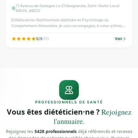
11 Avenue de Gadagne La Châtaigneraie, Saint-Genis-Laval
69230, 69230
Diététicienne-Nutritionniste diplômée en Psychologie du
Comportement Alimentaire, je vous accompagne, à votre rythme,
da...
Voir
5/5
(11)
PROFESSIONNELS DE SANTÉ
Vous êtes diététicien·ne ?
Rejoignez
l'annuaire.
Rejoignez les
5428 professionnels
déjà référencés et recevez