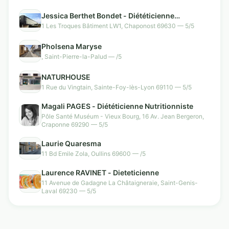
Jessica Berthet Bondet - Diététicienne
Nutritionniste Chaponost
1 Les Troques Bâtiment LW1, Chaponost 69630 — 5/5
Pholsena Maryse
, Saint-Pierre-la-Palud — /5
NATURHOUSE
1 Rue du Vingtain, Sainte-Foy-lès-Lyon 69110 — 5/5
Magali PAGES - Diététicienne Nutritionniste
Pôle Santé Muséum - Vieux Bourg, 16 Av. Jean Bergeron,
Craponne 69290 — 5/5
Laurie Quaresma
11 Bd Emile Zola, Oullins 69600 — /5
Laurence RAVINET - Dieteticienne
11 Avenue de Gadagne La Châtaigneraie, Saint-Genis-
Laval 69230 — 5/5