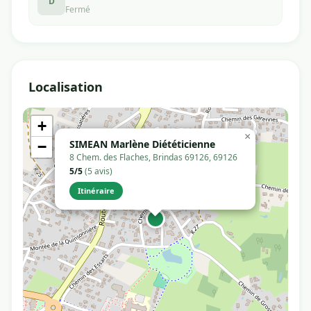
D
Fermé
Localisation
+
×
SIMEAN Marlène Diététicienne
−
8 Chem. des Flaches, Brindas 69126, 69126
5/5
(5 avis)
Itinéraire