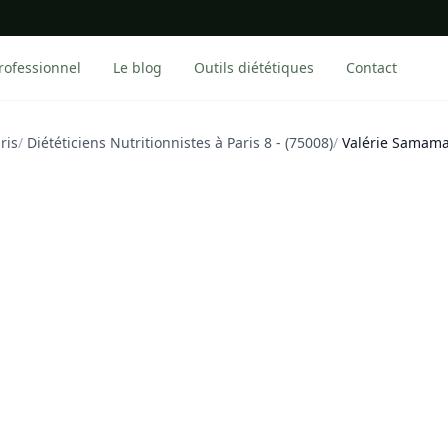
rofessionnel
Le blog
Outils diététiques
Contact
ris
/
Diététiciens Nutritionnistes à Paris 8 - (75008)
/
Valérie Samama 