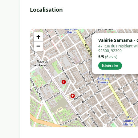
Localisation
+
Valérie Samama - d
−
47 Rue du Président Wil
92300, 92300
5/5
(6 avis)
Itinéraire