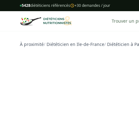
5428
diététiciens référencés
+30 demandes / jour
Trouver un p
À proximité
/
Diététicien en Ile-de-France
/
Diététicien à Pa