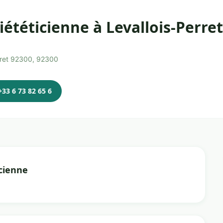
ététicienne à Levallois-Perret
erret 92300, 92300
+33 6 73 82 65 6
cienne