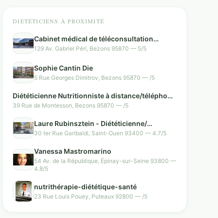
DIÉTÉTICIENS À PROXIMITÉ
Cabinet médical de téléconsultation
Tessan
129 Av. Gabriel Péri, Bezons 95870 — 5/5
Sophie Cantin Die
5 Rue Georges Dimitrov, Bezons 95870 — /5
Diététicienne Nutritionniste à distance/téléphone
Cécilia Garlopeau
39 Rue de Montesson, Bezons 95870 — /5
Laure Rubinsztein - Diététicienne/
Nutritionniste
30 ter Rue Garibaldi, Saint-Ouen 93400 — 4.7/5
Vanessa Mastromarino
54 Av. de la République, Épinay-sur-Seine 93800 —
4.8/5
nutrithérapie-diététique-santé
23 Rue Louis Pouey, Puteaux 92800 — /5