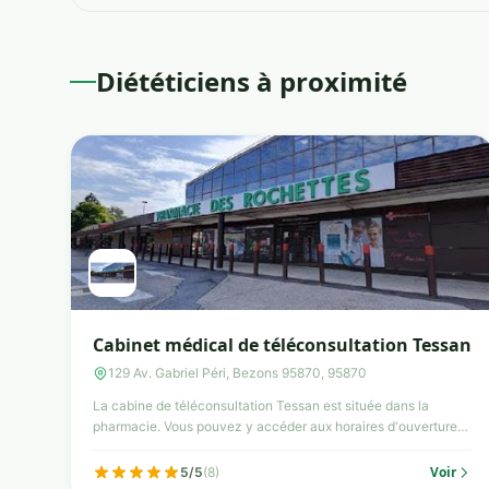
Diététiciens à proximité
Cabinet médical de téléconsultation Tessan
129 Av. Gabriel Péri, Bezons 95870, 95870
La cabine de téléconsultation Tessan est située dans la
pharmacie. Vous pouvez y accéder aux horaires d'ouverture
de la ...
Voir
5/5
(8)