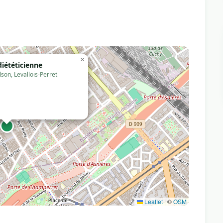
×
iététicienne
son, Levallois-Perret
Leaflet
|
©
OSM