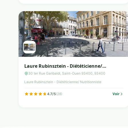
Laure Rubinsztein - Diététicienne/
Nutritionniste
30 ter Rue Garibaldi, Saint-Ouen 93400, 93400
Laure Rubinsztein - Diététicienne/ Nutritionniste
Voir
4.7/5
(28)