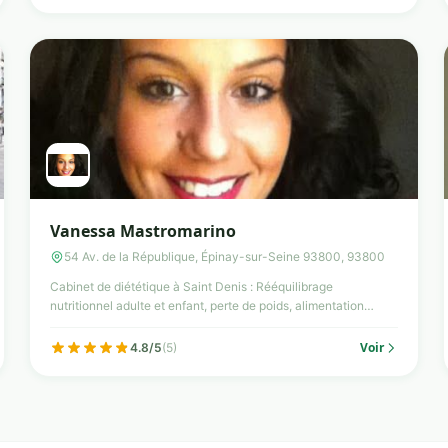
Vanessa Mastromarino
54 Av. de la République, Épinay-sur-Seine 93800, 93800
Cabinet de diététique à Saint Denis : Rééquilibrage
nutritionnel adulte et enfant, perte de poids, alimentation
adaptée ...
Voir
4.8/5
(5)