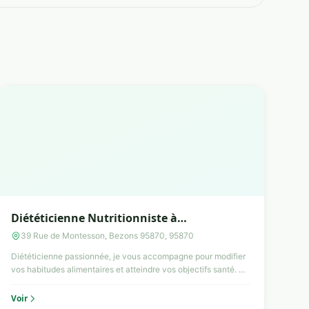
Diététicienne Nutritionniste à
distance/téléphone Cécilia Garlopeau
39 Rue de Montesson, Bezons 95870, 95870
Diététicienne passionnée, je vous accompagne pour modifier
vos habitudes alimentaires et atteindre vos objectifs santé. ...
Voir