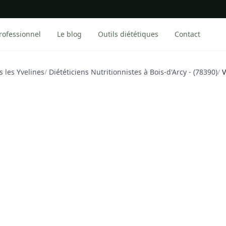
rofessionnel
Le blog
Outils diététiques
Contact
s les Yvelines
/
Diététiciens Nutritionnistes à Bois-d'Arcy - (78390)
/
V