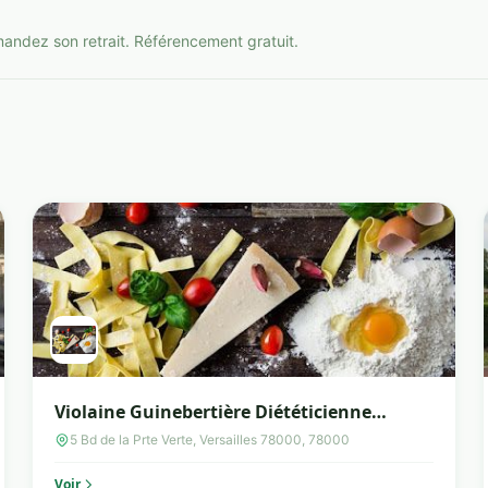
mandez son retrait. Référencement gratuit.
Violaine Guinebertière Diététicienne
nutritionniste
5 Bd de la Prte Verte, Versailles 78000, 78000
Voir