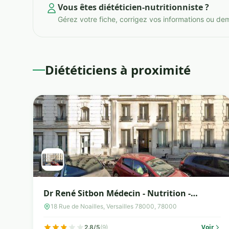
Vous êtes diététicien-nutritionniste ?
Gérez votre fiche, corrigez vos informations ou de
Diététiciens à proximité
Dr René Sitbon Médecin - Nutrition -
Hypnose
18 Rue de Noailles, Versailles 78000, 78000
Voir
2.8/5
(9)