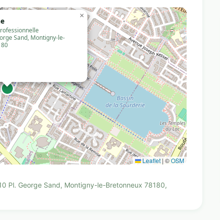
×
ne
rofessionnelle
eorge Sand, Montigny-le-
180
Leaflet
|
©
OSM
, 10 Pl. George Sand, Montigny-le-Bretonneux 78180,