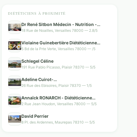
DIÉTÉTICIENS À PROXIMITÉ
Dr René Sitbon Médecin - Nutrition -
Hypnose
18 Rue de Noailles, Versailles 78000 — 2.8/5
Violaine Guinebertière Diététicienne
nutritionniste
5 Bd de la Prte Verte, Versailles 78000 — /5
Schlegel Céline
191 Rue Pablo Picasso, Plaisir 78370 — 5/5
Adeline Cuirot-
Diététicienne/Nutritionniste du Sport
26 Rue des Ebisoires, Plaisir 78370 — 1/5
Annaïck RONARCH - Diététicienne
Nutritionniste VERSAILLES
2 Rue Jean Houdon, Versailles 78000 — 5/5
David Perrier
8 Pl. des Ardennes, Maurepas 78310 — 5/5