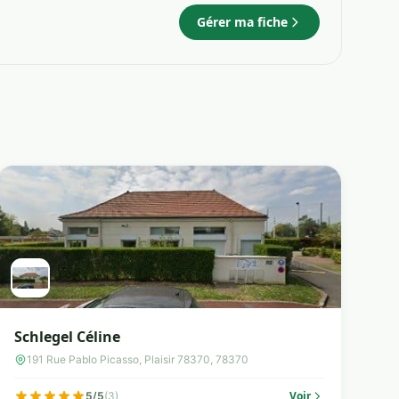
Gérer ma fiche
Schlegel Céline
191 Rue Pablo Picasso, Plaisir 78370, 78370
Voir
5/5
(3)