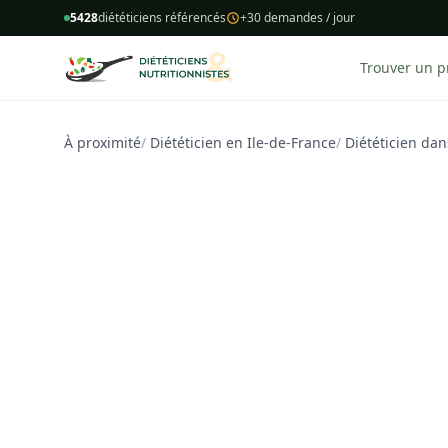
5428
diététiciens référencés
+30 demandes / jour
Trouver un p
À proximité
/
Diététicien en Ile-de-France
/
Diététicien dan