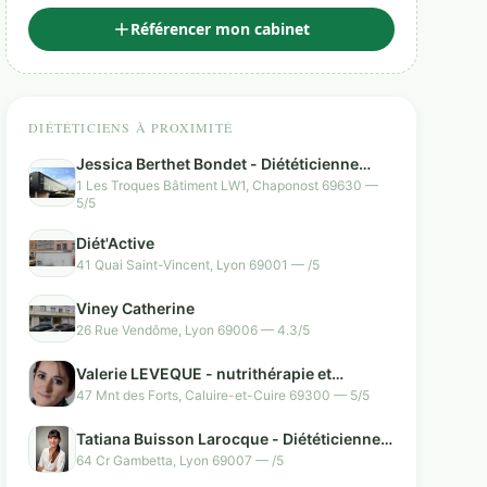
Référencer mon cabinet
DIÉTÉTICIENS À PROXIMITÉ
Jessica Berthet Bondet - Diététicienne
Nutritionniste Chaponost
1 Les Troques Bâtiment LW1, Chaponost 69630 —
5/5
Diét'Active
41 Quai Saint-Vincent, Lyon 69001 — /5
Viney Catherine
26 Rue Vendôme, Lyon 69006 — 4.3/5
Valerie LEVEQUE - nutrithérapie et
coaching alimentaire
47 Mnt des Forts, Caluire-et-Cuire 69300 — 5/5
Tatiana Buisson Larocque - Diététicienne
Nutritionniste - Saxe Gambetta
64 Cr Gambetta, Lyon 69007 — /5