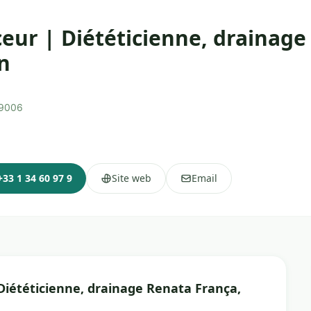
ceur | Diététicienne, drainage
n
69006
+33 1 34 60 97 9
Site web
Email
Diététicienne, drainage Renata França,