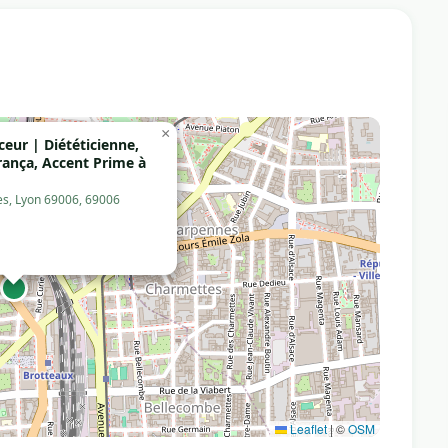
×
ceur | Diététicienne,
rança, Accent Prime à
es, Lyon 69006, 69006
Leaflet
|
©
OSM