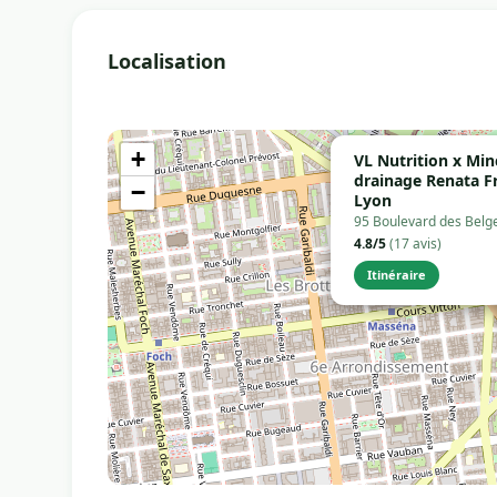
Localisation
+
VL Nutrition x Min
drainage Renata F
−
Lyon
95 Boulevard des Belg
4.8/5
(17 avis)
Itinéraire