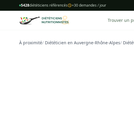
5428
diététiciens référencés
+30 demandes / jour
Trouver un p
À proximité
/
Diététicien en Auvergne-Rhône-Alpes
/
Diété