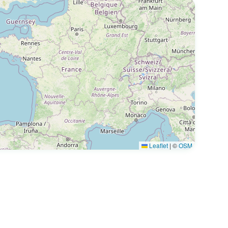
Leaflet
|
©
OSM