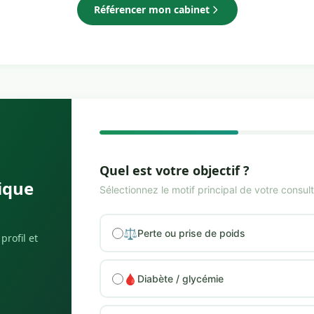
Référencer mon cabinet
Quel est votre objectif ?
ique
Sélectionnez le motif principal de votre consult
⚖️
Perte ou prise de poids
profil et
🩸
Diabète / glycémie