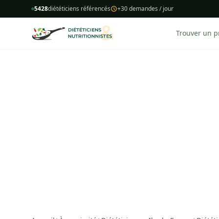
5428
diététiciens référencés
+30 demandes / jour
Trouver un p