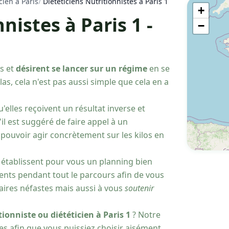
cien à Paris
/
Diététiciens Nutritionnistes à Paris 1 - (75001)
+
nistes à Paris 1 -
−
s et
désirent se lancer sur un régime
en se
as, cela n'est pas aussi simple que cela en a
u'elles reçoivent un résultat inverse et
l est suggéré de faire appel à un
 pouvoir agir concrètement sur les kilos en
 établissent pour vous un planning bien
ents pendant tout le parcours afin de vous
aires néfastes mais aussi à vous
soutenir
ionniste ou diététicien à Paris 1
? Notre
tes afin que vous puissiez choisir aisément