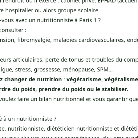
l'endroit où il exerce : cabinet privé, EPHAD (accue
e hospitalier ou alors groupe scolaire...
vous avec un nutritionniste à Paris 1 ?
onsulter :
nsion, fibromyalgie, maladies cardiovasculaires, end
leurs articulaires, perte de tonus et troubles du com
tigue, stress, grossesse, ménopause, SPM…
 changer de nutrition
:
végétarisme, végétalisme.
dre du poids, prendre du poids ou le stabiliser.
voulez faire un bilan nutritionnel et vous garantir qu
 à un nutritionniste ?
 nutritionniste, diététicien-nutritionniste et diététi