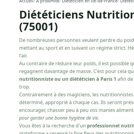
Accueil
/
À proximité
/
Diététicien en Ile-de-France
/
Diététi
Diététiciens Nutrition
(75001)
De nombreuses personnes veulent perdre du poid
mettant au sport et en suivant un régime strict. Hél
l'air.
Au contraire de réduire leur poids, il est possible q
regagnent davantage de masse. C'est pour cela qu'i
nutritionniste ou un diététicien à Paris 1
afin de
trop.
Contrairement à des magiciens, les nutritionnistes
déterminé, approprié à chaque cas. Ils seront prés
encourager, chasser peu à peu vos manies aliment
pour garder une bonne hygiène de vie
.
Vous êtes à la recherche d'un
professionnel nutrit
plateforme a recensé la fine fleur des nutritionnis