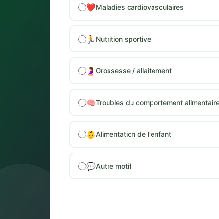
❤️
Maladies cardiovasculaires
🏃
Nutrition sportive
🤰
Grossesse / allaitement
🧠
Troubles du comportement alimentair
👶
Alimentation de l'enfant
💬
Autre motif