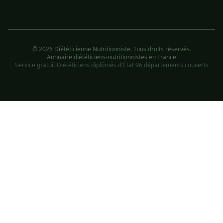
© 2026 Diététicienne Nutritionniste. Tous droits réservés.
Annuaire diététiciens-nutritionnistes en France
Service gratuit
·
Diététiciens diplômés d'État
·
96 départements couverts