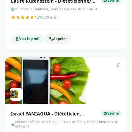
Laure Rubinsztein - Diététicienne/
Vérifié
Nutritionniste
30 ter Rue Garibaldi, Saint-Ouen 93400, (93400)
4.7/5
(28 avis)
Voir le profil
Appeler
Israël PANIAGUA - Diététicien
Vérifié
nutritionniste
cabinet médical des Docks, 21 All. de Paris, Saint-Ouen 93400,
(93400)