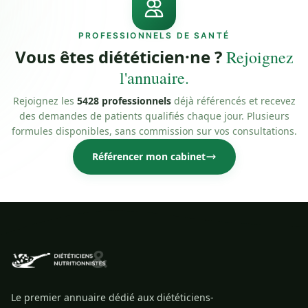
PROFESSIONNELS DE SANTÉ
Vous êtes diététicien·ne ?
Rejoignez
l'annuaire.
Rejoignez les
5428 professionnels
déjà référencés et recevez
des demandes de patients qualifiés chaque jour. Plusieurs
formules disponibles, sans commission sur vos consultations.
Référencer mon cabinet
Le premier annuaire dédié aux diététiciens-