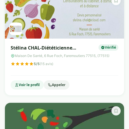
Stélina CHAL-Diététicienne
Vérifié
Nutritionniste EI
Maison De Santé, 6 Rue Foch, Faremoutiers 77515, (77515)
5/5
(15 avis)
Voir le profil
Appeler