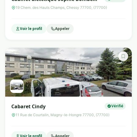
19 Chem. des Hauts Champs, Chessy 77700, (77700)
Voir le profil
Appeler
Cabaret Cindy
Vérifié
11 Rue de Courtalin, Magny-le-Hongre 77700, (77700)
Voir le profil
Appeler