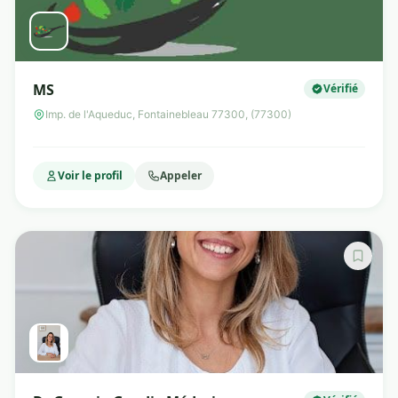
MS
Vérifié
Imp. de l'Aqueduc, Fontainebleau 77300, (77300)
Voir le profil
Appeler