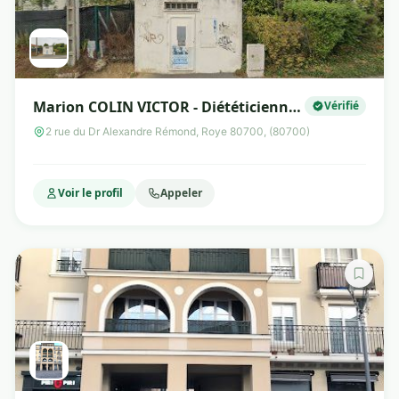
Marion COLIN VICTOR - Diététicienne -
Vérifié
Nutritionniste - formée à l'abord
2 rue du Dr Alexandre Rémond, Roye 80700, (80700)
psycho-nutritionnel
Voir le profil
Appeler