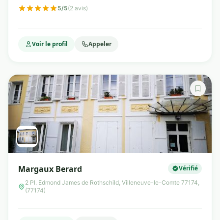
5/5
(2 avis)
Voir le profil
Appeler
Margaux Berard
Vérifié
2 Pl. Edmond James de Rothschild, Villeneuve-le-Comte 77174,
(77174)