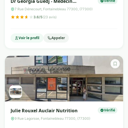
Dr Georgia Guedj - Médecin
Vérifié
Généraliste - Nutritionniste -
7 Rue Dénecourt, Fontainebleau 77300, (77300)
Esthétique
3.6/5
(23 avis)
Voir le profil
Appeler
Julie Rouxel Auclair Nutrition
Vérifié
9 Rue Lagorsse, Fontainebleau 77300, (77300)