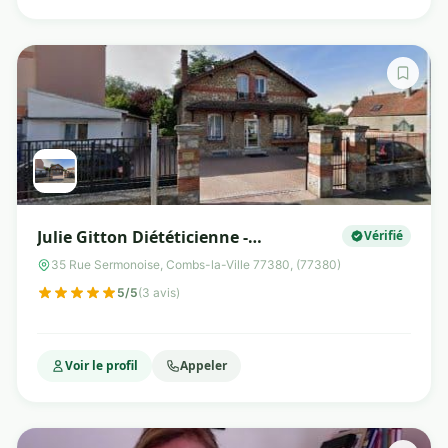
Julie Gitton Diététicienne -
Vérifié
Nutritionniste
35 Rue Sermonoise, Combs-la-Ville 77380, (77380)
5/5
(3 avis)
Voir le profil
Appeler