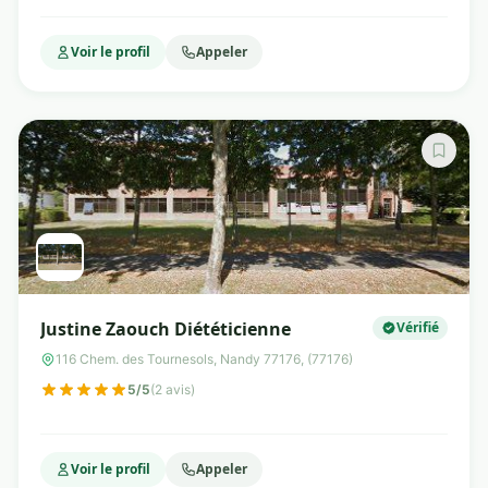
Voir le profil
Appeler
Justine Zaouch Diététicienne
Vérifié
116 Chem. des Tournesols, Nandy 77176, (77176)
5/5
(2 avis)
Voir le profil
Appeler