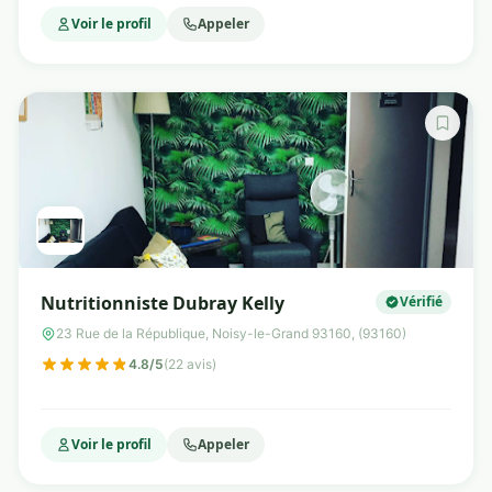
Voir le profil
Appeler
Nutritionniste Dubray Kelly
Vérifié
23 Rue de la République, Noisy-le-Grand 93160, (93160)
4.8/5
(22 avis)
Voir le profil
Appeler