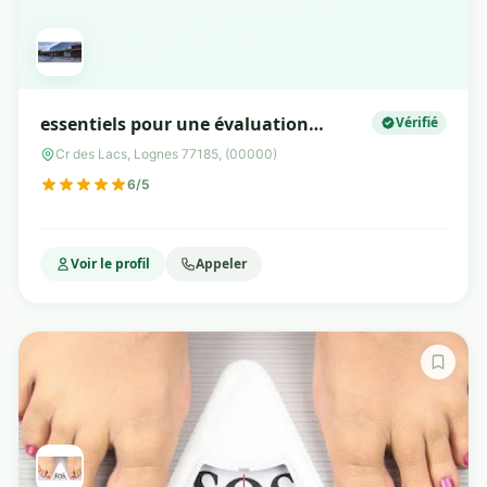
essentiels pour une évaluation
Vérifié
complète lors de chaque consultation
Cr des Lacs, Lognes 77185, (00000)
6/5
Voir le profil
Appeler