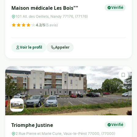
Maison médicale Les Bois""
Vérifié
101 All. des Oeillets, Nandy 77176, (77176)
4.2/5
(5 avis)
Voir le profil
Appeler
Triomphe Justine
Vérifié
2 Rue Pierre et Marie Curie, Vaux-le-Pénil 77000, (77000)