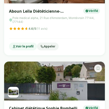
Aboun Leïla Diététicienne-
Vérifié
Nutritionniste Montévrain
Pole medical alpha, 21 Rue d'Amsterdam, Montévrain 77144,
(77144)
4.6/5
(11 avis)
Voir le profil
Appeler
Cabinet diététique Sophie Bombelli
Vérifié