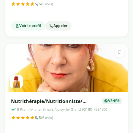
5/5
(2 avis)
Voir le profil
Appeler
Nutrithérapie/Nutritionniste/
Vérifié
Micronutrition/Praticien en Médecine
16 Prom. Michel Simon, Noisy-le-Grand 93160, (93160)
fonctionnelle . Cabinet de
5/5
(5 avis)
nutrithérapie Christine Brixhe