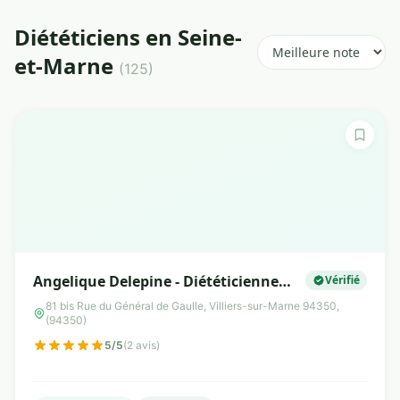
Diététiciens en Seine-
et-Marne
(125)
Angelique Delepine - Diététicienne
Vérifié
Nutritionniste
81 bis Rue du Général de Gaulle, Villiers-sur-Marne 94350,
(94350)
5/5
(2 avis)