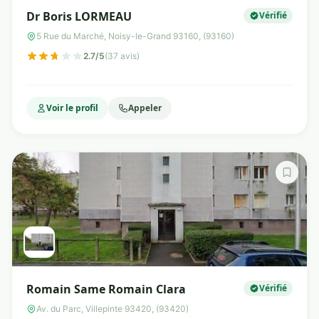
Dr Boris LORMEAU
Vérifié
5 Rue du Marché, Noisy-le-Grand 93160, (93160)
2.7/5
(37 avis)
Voir le profil
Appeler
Romain Same Romain Clara
Vérifié
Av. du Parc, Villepinte 93420, (93420)