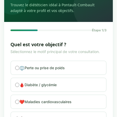
Trouvez le diététicien idéal à Pontault-Combault
adapté à votre profil et vos objectifs.
Étape 1/3
Quel est votre objectif ?
Sélectionnez le motif principal de votre consultation.
⚖️
Perte ou prise de poids
🩸
Diabète / glycémie
❤️
Maladies cardiovasculaires