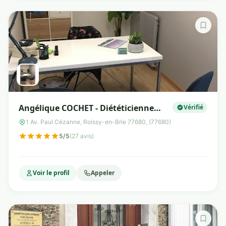
Angélique COCHET - Diététicienne
Vérifié
Nutritionniste à Roissy en brie
1 Av. Paul Cézanne, Roissy-en-Brie 77680, (77680)
5/5
(27 avis)
Voir le profil
Appeler