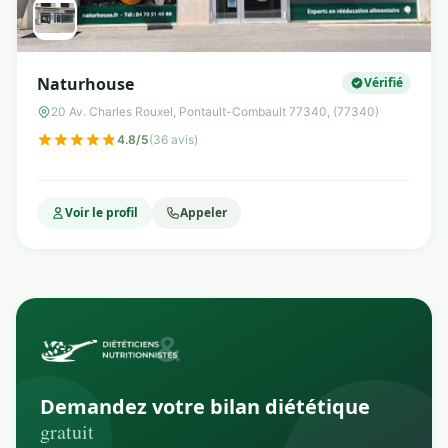
Naturhouse
Vérifié
20 Av. Charles Rouxel, Pontault-Combault 77340, (77340)
4.8/5
(36 avis)
Voir le profil
Appeler
Demandez votre bilan diététique
gratuit