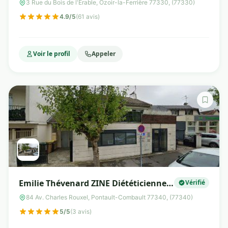
3 Rue du Bois de l'Érable, Ozoir-la-Ferrière 77330, (77330)
4.9/5
(61 avis)
Voir le profil
Appeler
Emilie Thévenard ZINE Diététicienne-
Vérifié
Nutritionniste
84 Av. Charles Rouxel, Pontault-Combault 77340, (77340)
5/5
(3 avis)