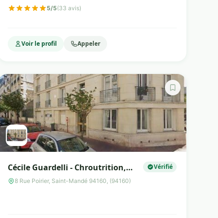
sculpt à Vincennes
5/5
(33 avis)
Voir le profil
Appeler
Cécile Guardelli - Chroutrition,
Vérifié
EMDR et coaching emotionnel
8 Rue Poirier, Saint-Mandé 94160, (94160)
Wingwave