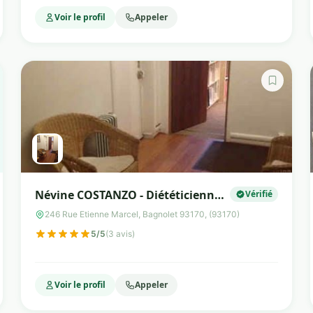
Voir le profil
Appeler
Névine COSTANZO - Diététicienne
Vérifié
Nutrionniste Bagnolet
246 Rue Etienne Marcel, Bagnolet 93170, (93170)
5/5
(3 avis)
Voir le profil
Appeler