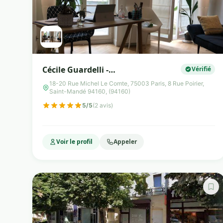
Cécile Guardelli -
Vérifié
Psychopraticienne EMDR & PNL et
18-20 Rue Michel Le Comte, 75003 Paris, 8 Rue Poirier,
Saint-Mandé 94160, (94160)
Spécialiste Nutrition à Paris 3 et
Saint-Mandé
5/5
(2 avis)
Voir le profil
Appeler