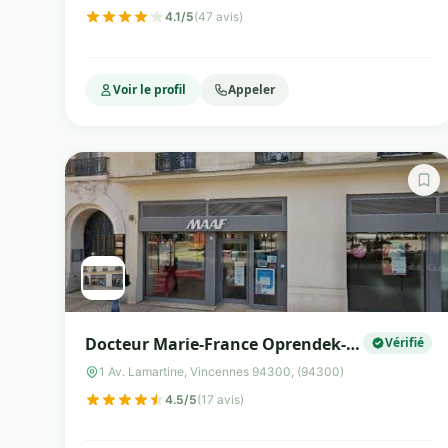
4.1/5
(47 avis)
Voir le profil
Appeler
Docteur Marie-France Oprendek-
Vérifié
Roudey
1 Av. Lamartine, Vincennes 94300, (94300)
4.5/5
(17 avis)