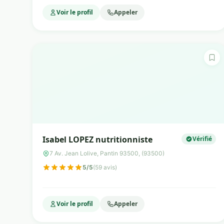
Voir le profil
Appeler
Isabel LOPEZ nutritionniste
Vérifié
7 Av. Jean Lolive, Pantin 93500, (93500)
5/5
(59 avis)
Voir le profil
Appeler