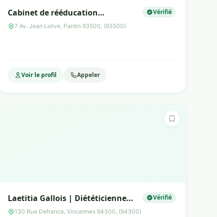
Cabinet de rééducation
Vérifié
nutritionelle
7 Av. Jean Lolive, Pantin 93500, (93500)
Voir le profil
Appeler
Laetitia Gallois | Diététicienne
Vérifié
nutritionniste - Cryolipolyse et E-
130 Rue Defrance, Vincennes 94300, (94300)