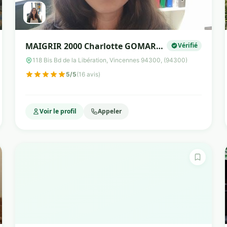
MAIGRIR 2000 Charlotte GOMARD
Vérifié
diététicienne nutritionniste
118 Bis Bd de la Libération, Vincennes 94300, (94300)
5/5
(16 avis)
Voir le profil
Appeler