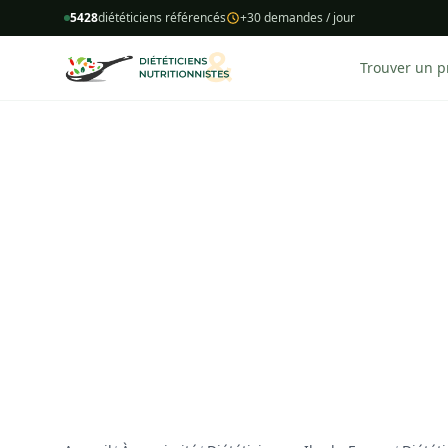
5428
diététiciens référencés
+30 demandes / jour
Trouver un p