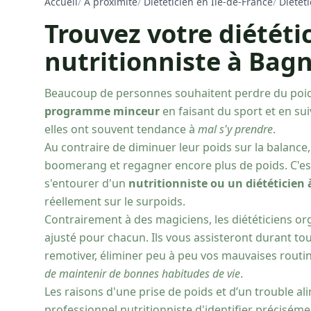
Accueil
/
À proximité
/
Diététicien en Ile-de-France
/
Diétét
Trouvez votre diététi
nutritionniste à Bagn
Beaucoup de personnes souhaitent perdre du poi
programme minceur
en faisant du sport et en sui
elles ont souvent tendance à
mal s'y prendre
.
Au contraire de diminuer leur poids sur la balance
boomerang et regagner encore plus de poids. C'est 
s'entourer d'un
nutritionniste ou un diététicien
réellement sur le surpoids.
Contrairement à des magiciens, les diététiciens org
ajusté pour chacun. Ils vous assisteront durant tou
remotiver, éliminer peu à peu vos mauvaises routi
de maintenir de bonnes habitudes de vie
.
Les raisons d'une prise de poids et d’un trouble a
professionnel nutritionniste d'identifier précisém