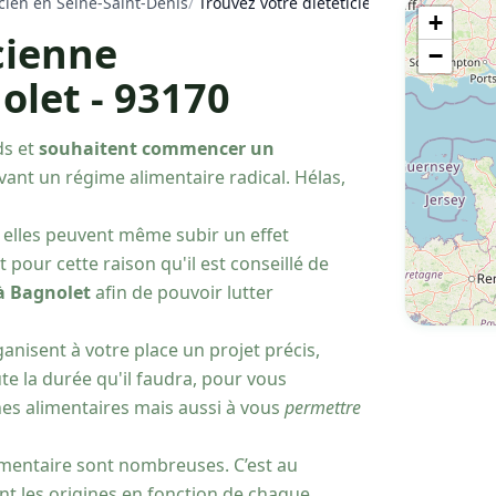
icien en Seine-Saint-Denis
/
Trouvez votre diététicienne nutritionnis
+
cienne
−
olet - 93170
ds et
souhaitent commencer un
vant un régime alimentaire radical. Hélas,
, elles peuvent même subir un effet
pour cette raison qu'il est conseillé de
 à Bagnolet
afin de pouvoir lutter
anisent à votre place un projet précis,
te la durée qu'il faudra, pour vous
nes alimentaires mais aussi à vous
permettre
limentaire sont nombreuses. C’est au
ent les origines en fonction de chaque