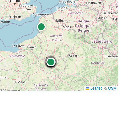
te à Bagnolet - 93170
Leaflet
|
©
OSM