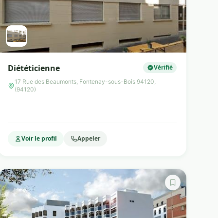
Diététicienne
Vérifié
17 Rue des Beaumonts, Fontenay-sous-Bois 94120,
(94120)
Voir le profil
Appeler