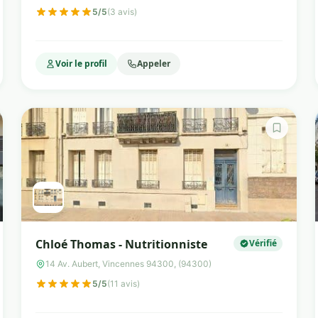
5/5
(3 avis)
Voir le profil
Appeler
Chloé Thomas - Nutritionniste
Vérifié
14 Av. Aubert, Vincennes 94300, (94300)
5/5
(11 avis)