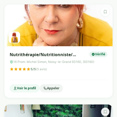
Nutrithérapie/Nutritionniste/
Vérifié
Micronutrition/Praticien en Médecine
16 Prom. Michel Simon, Noisy-le-Grand 93160, (93160)
fonctionnelle . Cabinet de
5/5
(5 avis)
nutrithérapie Christine Brixhe
Voir le profil
Appeler