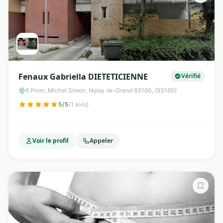
Fenaux Gabriella DIETETICIENNE
Vérifié
6 Prom. Michel Simon, Noisy-le-Grand 93160, (93160)
5/5
(1 avis)
Voir le profil
Appeler