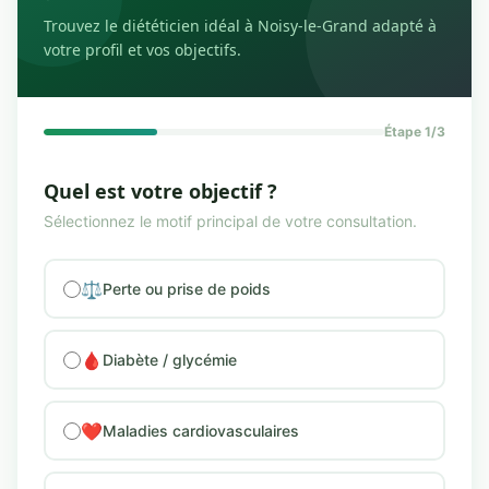
Trouvez le diététicien idéal à Noisy-le-Grand adapté à
votre profil et vos objectifs.
Étape 1/3
Quel est votre objectif ?
Sélectionnez le motif principal de votre consultation.
⚖️
Perte ou prise de poids
🩸
Diabète / glycémie
❤️
Maladies cardiovasculaires