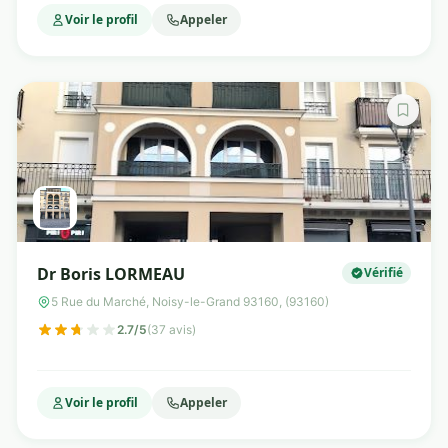
Voir le profil
Appeler
Dr Boris LORMEAU
Vérifié
5 Rue du Marché, Noisy-le-Grand 93160, (93160)
2.7/5
(37 avis)
Voir le profil
Appeler