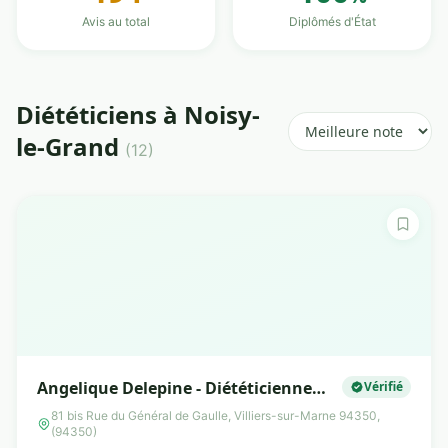
Avis au total
Diplômés d'État
Diététiciens à Noisy-
le-Grand
(12)
Angelique Delepine - Diététicienne
Vérifié
Nutritionniste
81 bis Rue du Général de Gaulle, Villiers-sur-Marne 94350,
(94350)