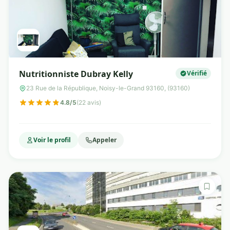
Nutritionniste Dubray Kelly
Vérifié
23 Rue de la République, Noisy-le-Grand 93160, (93160)
4.8/5
(22 avis)
Voir le profil
Appeler