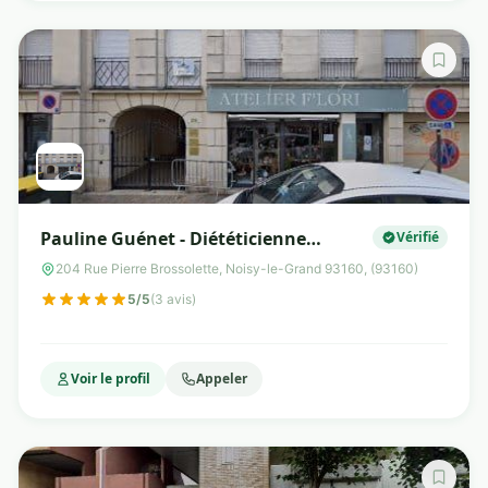
Pauline Guénet - Diététicienne
Vérifié
Nutritionniste
204 Rue Pierre Brossolette, Noisy-le-Grand 93160, (93160)
5/5
(3 avis)
Voir le profil
Appeler