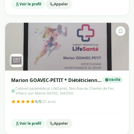
Voir le profil
Appeler
Marion GOAVEC-PETIT * Diététicienne
Vérifié
et Nutritionniste du Sport à Villiers-
Cabinet paramédical LifeSanté, 5bis Rue du Chemin de Fer,
Villiers-sur-Marne 94350, (94350)
sur-Marne (94)
5/5
(31 avis)
Voir le profil
Appeler