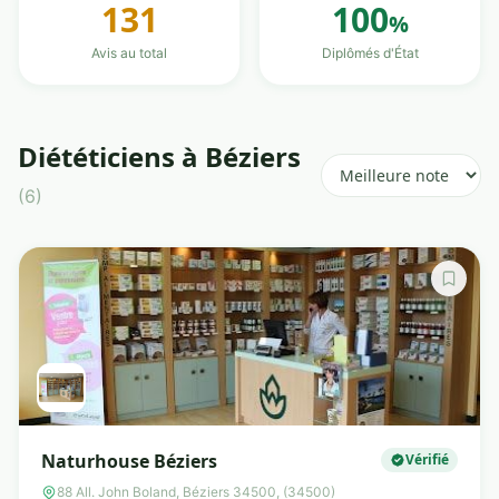
131
100
%
Avis au total
Diplômés d'État
Diététiciens à Béziers
(6)
Naturhouse Béziers
Vérifié
88 All. John Boland, Béziers 34500, (34500)