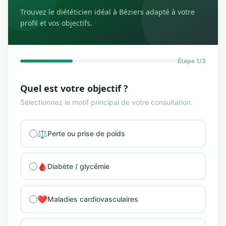
Trouvez le diététicien idéal à Béziers adapté à votre
profil et vos objectifs.
Étape 1/3
Quel est votre objectif ?
Sélectionnez le motif principal de votre consultation.
⚖️
Perte ou prise de poids
🩸
Diabète / glycémie
❤️
Maladies cardiovasculaires