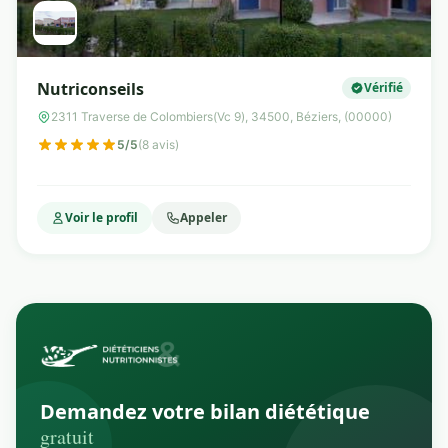
Nutriconseils
Vérifié
2311 Traverse de Colombiers(Vc 9), 34500, Béziers, (00000)
5/5
(8 avis)
Voir le profil
Appeler
Demandez votre bilan diététique
gratuit