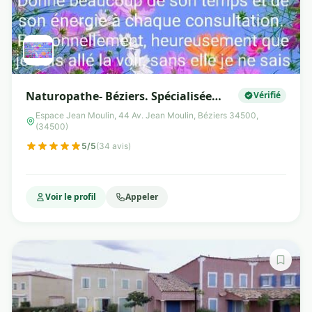
Naturopathe- Béziers. Spécialisée
Vérifié
dans la santé de la femme. Eber
Espace Jean Moulin, 44 Av. Jean Moulin, Béziers 34500,
(34500)
Sophie
5/5
(34 avis)
Voir le profil
Appeler