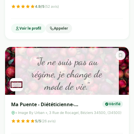
4.9/5
(52 avis)
Voir le profil
Appeler
Ma Puente - Diététicienne-
Vérifié
Nutritionniste Béziers
« Image By Urban », 3 Rue de Rocagel, Béziers 34500, (34500)
5/5
(26 avis)