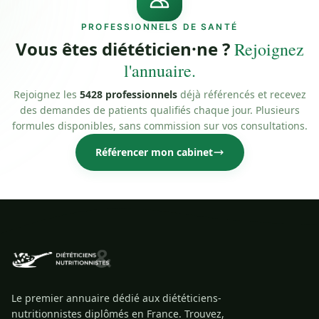
PROFESSIONNELS DE SANTÉ
Vous êtes diététicien·ne ?
Rejoignez
l'annuaire.
Rejoignez les
5428 professionnels
déjà référencés et recevez
des demandes de patients qualifiés chaque jour. Plusieurs
formules disponibles, sans commission sur vos consultations.
Référencer mon cabinet
Le premier annuaire dédié aux diététiciens-
nutritionnistes diplômés en France. Trouvez,