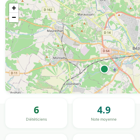
+
−
6
4.9
Diététiciens
Note moyenne