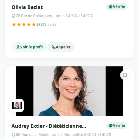
Olivia Beziat
Vérifié
75 Rte de Boirargues, Lattes 34970, (34970)
5/5
(3 avis)
Voir le profil
Appeler
Audrey Extier - Diététicienne
Vérifié
nutritionniste
53 Rue de la Méditerranée, Montpellier 34070, (34070)