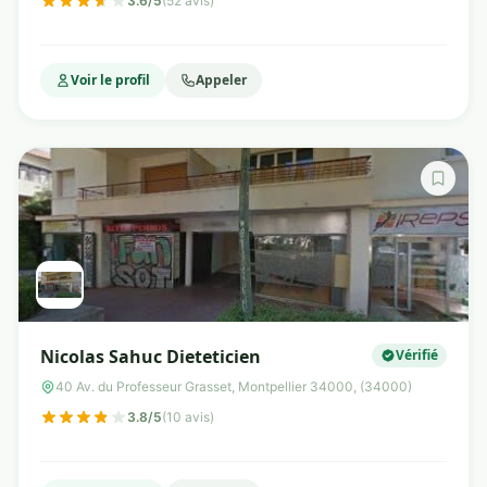
3.6/5
(52 avis)
Voir le profil
Appeler
Nicolas Sahuc Dieteticien
Vérifié
40 Av. du Professeur Grasset, Montpellier 34000, (34000)
3.8/5
(10 avis)