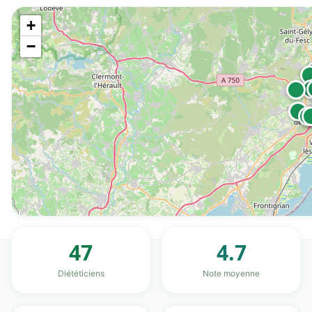
+
−
47
4.7
Diététiciens
Note moyenne