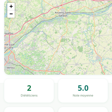
+
−
2
5.0
Diététiciens
Note moyenne