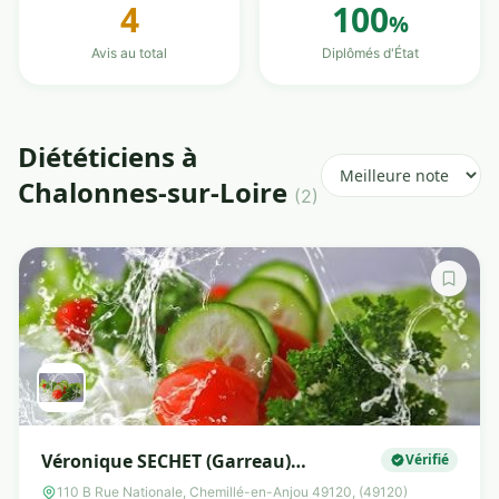
4
100
%
Avis au total
Diplômés d'État
Diététiciens à
Chalonnes-sur-Loire
(2)
Véronique SECHET (Garreau)
Vérifié
Diététicienne-Nutritionniste
110 B Rue Nationale, Chemillé-en-Anjou 49120, (49120)