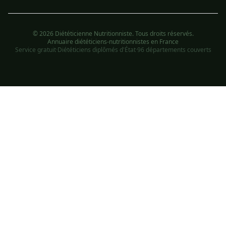
© 2026 Diététicienne Nutritionniste. Tous droits réservés.
Annuaire diététiciens-nutritionnistes en France
Service gratuit
·
Diététiciens diplômés d'État
·
96 départements couverts