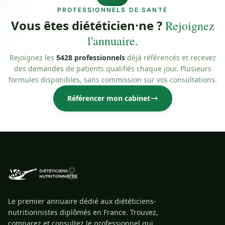
PROFESSIONNELS DE SANTÉ
Vous êtes diététicien·ne ?
Rejoignez
l'annuaire.
Rejoignez les
5428 professionnels
déjà référencés et recevez
des demandes de patients qualifiés chaque jour. Plusieurs
formules disponibles, sans commission sur vos consultations.
Référencer mon cabinet
Le premier annuaire dédié aux diététiciens-
nutritionnistes diplômés en France. Trouvez,
comparez et consultez le professionnel qui