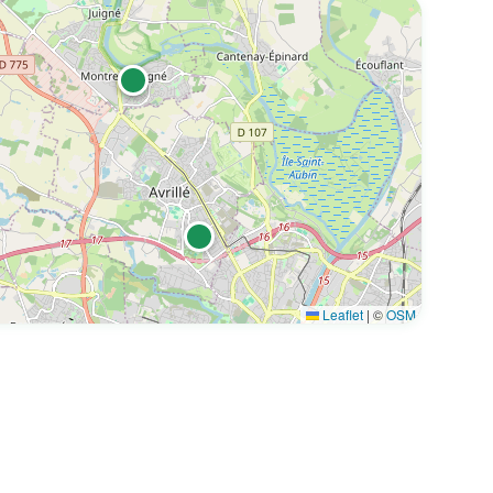
tritionniste à Montreuil-Juigné - 49460
Leaflet
|
©
OSM