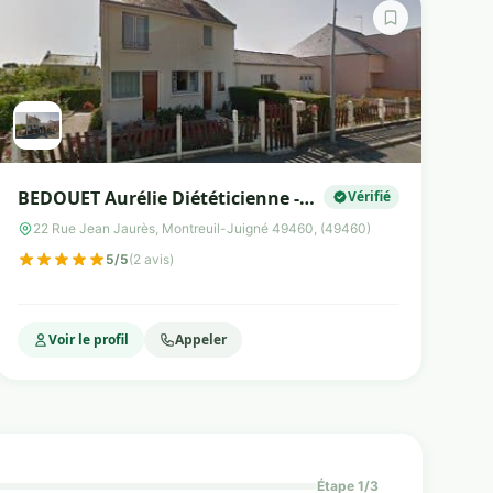
BEDOUET Aurélie Diététicienne -
Vérifié
Nutritionniste, spécialisée en
22 Rue Jean Jaurès, Montreuil-Juigné 49460, (49460)
nutrition du sport
5/5
(2 avis)
Voir le profil
Appeler
Étape 1/3