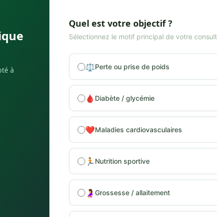
Quel est votre objectif ?
ique
Sélectionnez le motif principal de votre consult
⚖️
Perte ou prise de poids
pté à
🩸
Diabète / glycémie
❤️
Maladies cardiovasculaires
🏃
Nutrition sportive
🤰
Grossesse / allaitement