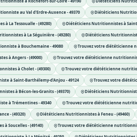
ritionniste à Rochefort-sur-Loire - 49190
Diététiciens Nutritio
tionniste au Val d'Erdre-Auxence - 49370
Diététiciens Nutritio
s à La Tessoualle - (49280)
Diététiciens Nutritionnistes à Sain
itionnistes à La Séguinière - (49280)
Diététiciens Nutritionniste
tionniste à Bouchemaine - 49080
Trouvez votre diététicienne n
tes à Angers - (49000)
Trouvez votre diététicienne nutritionni
onnistes à Cholet - (49300)
Trouvez votre diététicienne nutrition
niste à Saint-Barthélemy-d'Anjou - 49124
Trouvez votre diététic
nnistes à Bécon-les-Granits - (49370)
Diététiciens Nutritionnist
iste à Trémentines - 49340
Trouvez votre diététicienne nutriti
ance - (49320)
Diététiciens Nutritionnistes à Feneu - (49460)
s à Soucelles - (49140)
Trouvez votre diététicienne nutritionni
tritionniste à La Ménitré - 49250
Diététiciens Nutritionnistes à