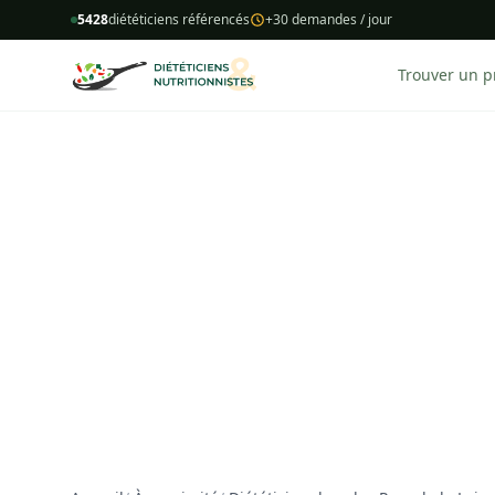
5428
diététiciens référencés
+30 demandes / jour
Trouver un p