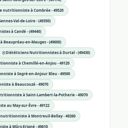
e nutritionniste à Combrée - 49520
ennes-Val-de-Loire - (49350)
istes à Candé - (49440)
 à Beaupréau-en-Mauges - (49600)
Diététiciens Nutritionnistes à Durtal - (49430)
tionniste à Chemillé-en-Anjou - 49120
onniste à Segré-en-Anjour Bleu - 49500
nniste à Beaucouzé - 49070
tritionniste à Saint-Lambert-la-Potherie - 49070
ste au May-sur-Èvre - 49122
nutritionniste à Montreuil-Bellay - 49260
iste à Mûrs-Erigné - 49610