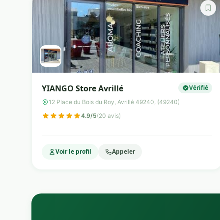
YIANGO Store Avrillé
Vérifié
12 Place du Bois du Roy, Avrillé 49240, (49240)
4.9/5
(20 avis)
Voir le profil
Appeler