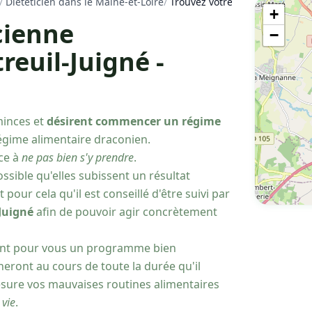
/
Diététicien dans le Maine-et-Loire
/
Trouvez votre diététicienne nu
+
cienne
−
reuil-Juigné -
minces et
désirent commencer un régime
régime alimentaire draconien.
ce à
ne pas bien s'y prendre
.
possible qu'elles subissent un résultat
ur cela qu'il est conseillé d'être suivi par
Juigné
afin de pouvoir agir concrètement
isent pour vous un programme bien
eront au cours de toute la durée qu'il
mesure vos mauvaises routines alimentaires
 vie
.