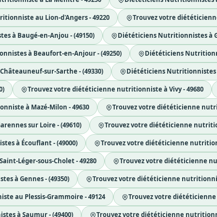
itionniste au Lion-d'Angers - 49220
Trouvez votre diététicienn
tes à Baugé-en-Anjou - (49150)
Diététiciens Nutritionnistes à G
onnistes à Beaufort-en-Anjour - (49250)
Diététiciens Nutritionn
 Châteauneuf-sur-Sarthe - (49330)
Diététiciens Nutritionnistes
0)
Trouvez votre diététicienne nutritionniste à Vivy - 49680
ionniste à Mazé-Milon - 49630
Trouvez votre diététicienne nutri
arennes sur Loire - (49610)
Trouvez votre diététicienne nutriti
stes à Écouflant - (49000)
Trouvez votre diététicienne nutritio
Saint-Léger-sous-Cholet - 49280
Trouvez votre diététicienne nu
stes à Gennes - (49350)
Trouvez votre diététicienne nutritionni
iste au Plessis-Grammoire - 49124
Trouvez votre diététicienne 
istes à Saumur - (49400)
Trouvez votre diététicienne nutritionn