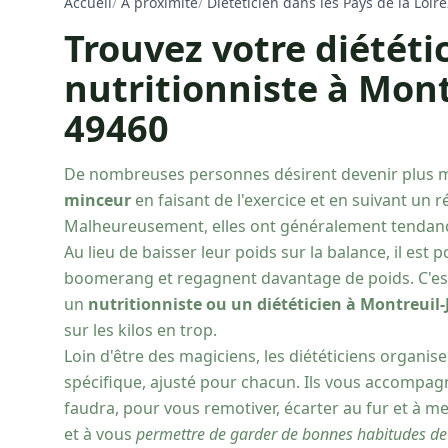
Accueil
/
À proximité
/
Diététicien dans les Pays de la Loire
Trouvez votre diététi
nutritionniste à Mont
49460
De nombreuses personnes désirent devenir plus 
minceur
en faisant de l'exercice et en suivant un 
Malheureusement, elles ont généralement tendan
Au lieu de baisser leur poids sur la balance, il est 
boomerang et regagnent davantage de poids. C'est po
un
nutritionniste ou un diététicien à Montreuil-
sur les kilos en trop.
Loin d'être des magiciens, les diététiciens organ
spécifique, ajusté pour chacun. Ils vous accompagn
faudra, pour vous remotiver, écarter au fur et à 
et à vous
permettre de garder de bonnes habitudes de