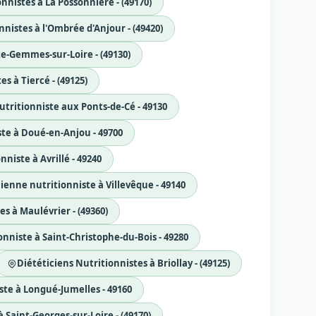
nnistes à La Possonnière - (49170)
nnistes à l'Ombrée d'Anjour - (49420)
te-Gemmes-sur-Loire - (49130)
s à Tiercé - (49125)
utritionniste aux Ponts-de-Cé - 49130
ste à Doué-en-Anjou - 49700
niste à Avrillé - 49240
ienne nutritionniste à Villevêque - 49140
es à Maulévrier - (49360)
onniste à Saint-Christophe-du-Bois - 49280
Diététiciens Nutritionnistes à Briollay - (49125)
ste à Longué-Jumelles - 49160
 Saint-Georges-sur-Loire - (49170)