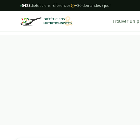
5428
diététiciens référencés
+30 demandes / jour
Trouver un p