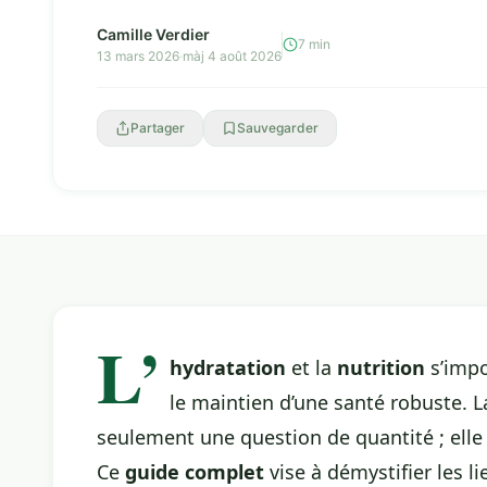
compl...
Camille Verdier
7 min
13 mars 2026
·
màj 4 août 2026
Partager
Sauvegarder
L’
hydratation
et la
nutrition
s’impo
le maintien d’une santé robuste. 
seulement une question de quantité ; elle
Ce
guide complet
vise à démystifier les lie