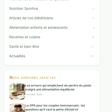
Nutrition Sportive
12
Articles de nos diététiciens
23
Alimentation enfants et adolescents
6
Recettes et cuisine
50
Santé et bien-être
117
Actualités
283
NOS DERNIERS ARTICLES
Les erreurs qui empêchent de perdre du poids
malgré une alimentation équilibrée
·
16 juillet 2026
La GPA pour les couples homosexuels : les
questions qu’il vaut la peine d’éclaircir