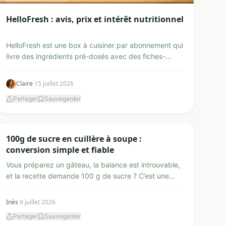
HelloFresh : avis, prix et intérêt nutritionnel
HelloFresh est une box à cuisiner par abonnement qui
livre des ingrédients pré-dosés avec des fiches-
recettes ...
Claire
·
15 juillet 2026
Partager
Sauvegarder
Recettes et cuisine
100g de sucre en cuillère à soupe :
conversion simple et fiable
Vous préparez un gâteau, la balance est introuvable,
et la recette demande 100 g de sucre ? C’est une
situatio...
Inès
·
9 juillet 2026
Partager
Sauvegarder