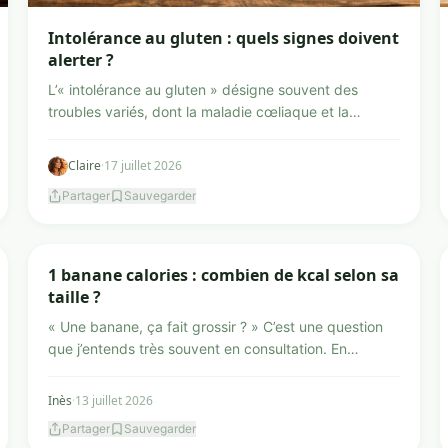
Intolérance au gluten : quels signes doivent
alerter ?
L’« intolérance au gluten » désigne souvent des
troubles variés, dont la maladie cœliaque et la
sensibilité no...
Claire
·
17 juillet 2026
Partager
Sauvegarder
Nutrition et alimentation au quotidien
1 banane calories : combien de kcal selon sa
taille ?
« Une banane, ça fait grossir ? » C’est une question
que j’entends très souvent en consultation. En
pratique, ...
Inès
·
13 juillet 2026
Partager
Sauvegarder