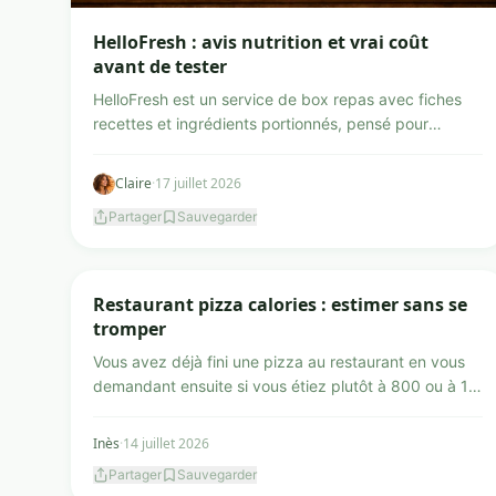
HelloFresh : avis nutrition et vrai coût
avant de tester
HelloFresh est un service de box repas avec fiches
recettes et ingrédients portionnés, pensé pour
cuisiner plu...
Claire
·
17 juillet 2026
Partager
Sauvegarder
Nutrition et alimentation au quotidien
Restaurant pizza calories : estimer sans se
tromper
Vous avez déjà fini une pizza au restaurant en vous
demandant ensuite si vous étiez plutôt à 800 ou à 1
300 kc...
Inès
·
14 juillet 2026
Partager
Sauvegarder