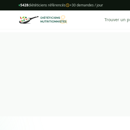
5428
diététiciens référencés
+30 demandes / jour
Trouver un p