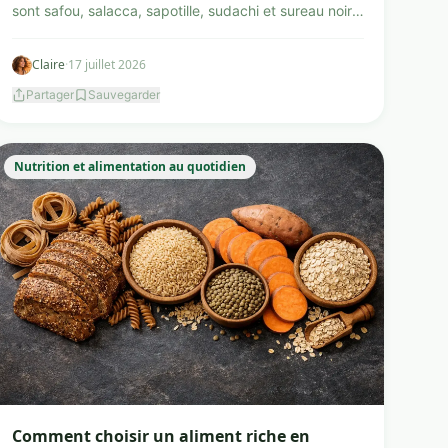
sont safou, salacca, sapotille, sudachi et sureau noir.
L...
Claire
·
17 juillet 2026
Partager
Sauvegarder
Nutrition et alimentation au quotidien
Comment choisir un aliment riche en