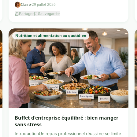
Claire
·
29 juillet 2026
Partager
Sauvegarder
Nutrition et alimentation au quotidien
Buffet d'entreprise équilibré : bien manger
sans stress
IntroductionUn repas professionnel réussi ne se limite