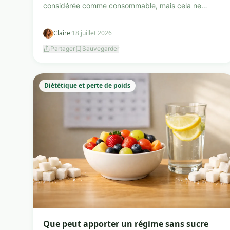
considérée comme consommable, mais cela ne
garantit ni une identificat...
Claire
·
18 juillet 2026
Partager
Sauvegarder
Diététique et perte de poids
Que peut apporter un régime sans sucre