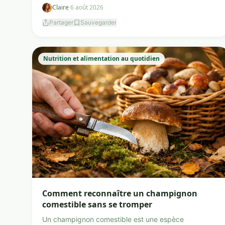
Claire
·
6 août 2026
Partager
Sauvegarder
Nutrition et alimentation au quotidien
Comment reconnaître un champignon
comestible sans se tromper
Un champignon comestible est une espèce