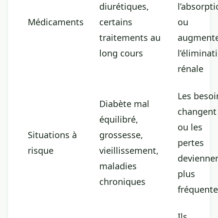
diurétiques,
l’absorpt
Médicaments
certains
ou
traitements au
augment
long cours
l’éliminat
rénale
Les besoi
Diabète mal
changent
équilibré,
ou les
Situations à
grossesse,
pertes
risque
vieillissement,
devienne
maladies
plus
chroniques
fréquente
Ils