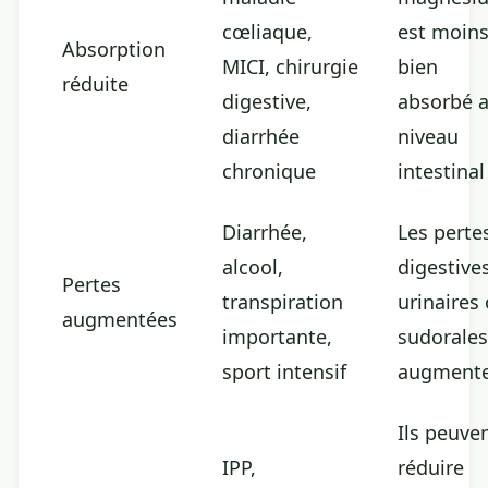
cœliaque,
est moin
Absorption
MICI, chirurgie
bien
réduite
digestive,
absorbé 
diarrhée
niveau
chronique
intestinal
Diarrhée,
Les perte
alcool,
digestives
Pertes
transpiration
urinaires
augmentées
importante,
sudorales
sport intensif
augment
Ils peuve
IPP,
réduire