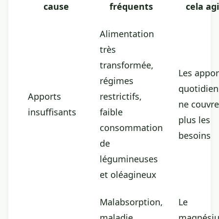
cause
fréquents
cela agi
Alimentation
très
transformée,
Les appor
régimes
quotidien
Apports
restrictifs,
ne couvre
insuffisants
faible
plus les
consommation
besoins
de
légumineuses
et oléagineux
Malabsorption,
Le
maladie
magnési