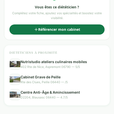
Vous êtes ce diététicien ?
Complétez votre fiche, ajoutez vos spécialités et boostez votre
visibilité.
Référencer mon cabinet
DIÉTÉTICIENS À PROXIMITÉ
Nutristudio ateliers culinaires mobiles
402 Rte de Nice, Aspremont 06790 — 5/5
Cabinet Grave de Peille
Rte des Clues, Peille 06440 — /5
Centre Anti-Âge & Amincissement
D2204, Blausasc 06440 — 4.7/5