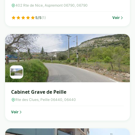
402 Rte de Nice, Aspremont 06790, 06790
Voir
5/5
(1)
Cabinet Grave de Peille
Rte des Clues, Peille 06440, 06440
Voir