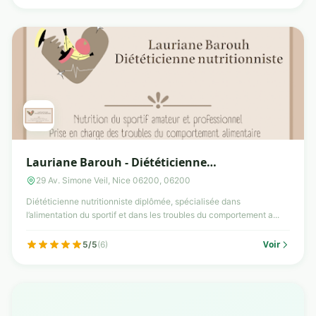
Lauriane Barouh - Diététicienne
Nutritionniste, à domicile
29 Av. Simone Veil, Nice 06200, 06200
Diététicienne nutritionniste diplômée, spécialisée dans
l’alimentation du sportif et dans les troubles du comportement a...
Voir
5/5
(6)