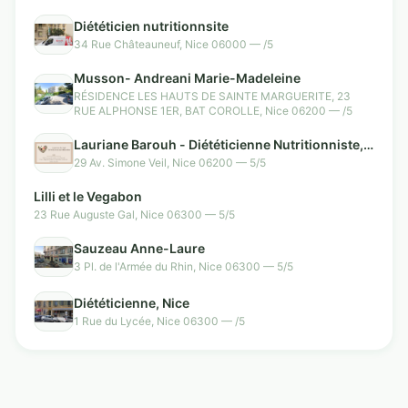
Diététicien nutritionnsite
34 Rue Châteauneuf, Nice 06000 — /5
Musson- Andreani Marie-Madeleine
RÉSIDENCE LES HAUTS DE SAINTE MARGUERITE, 23
RUE ALPHONSE 1ER, BAT COROLLE, Nice 06200 — /5
Lauriane Barouh - Diététicienne Nutritionniste, à
domicile
29 Av. Simone Veil, Nice 06200 — 5/5
Lilli et le Vegabon
23 Rue Auguste Gal, Nice 06300 — 5/5
Sauzeau Anne-Laure
3 Pl. de l'Armée du Rhin, Nice 06300 — 5/5
Diététicienne, Nice
1 Rue du Lycée, Nice 06300 — /5