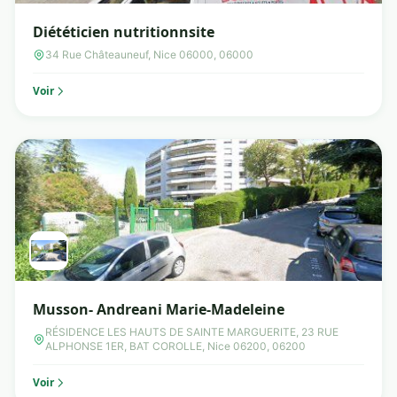
Diététicien nutritionnsite
34 Rue Châteauneuf, Nice 06000, 06000
Voir
Musson- Andreani Marie-Madeleine
RÉSIDENCE LES HAUTS DE SAINTE MARGUERITE, 23 RUE
ALPHONSE 1ER, BAT COROLLE, Nice 06200, 06200
Voir