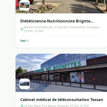
Diététicienne-Nutritionniste Brigitte
Azémar
Maison Paramédicale, 51 rue des Chanterelles, Peaugres
07340, 07340
Voir
Cabinet médical de téléconsultation Tessan
14 Rue Saint-Prix Barou, Annonay 07100, 07100