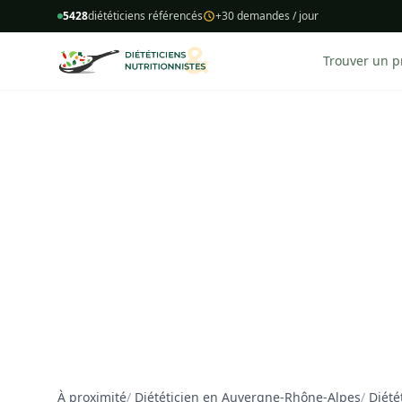
5428
diététiciens référencés
+30 demandes / jour
Trouver un p
À proximité
/
Diététicien en Auvergne-Rhône-Alpes
/
Diété