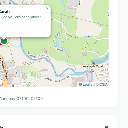
×
Sarah
122 Av. Ferdinand Janvier,
Leaflet
|
©
OSM
, Annonay 07100, 07100
ah
/5