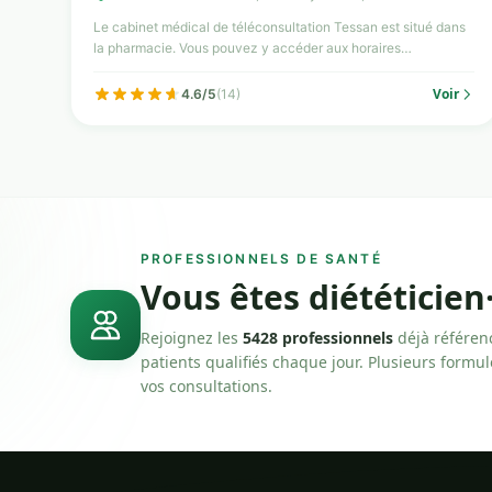
Le cabinet médical de téléconsultation Tessan est situé dans
la pharmacie. Vous pouvez y accéder aux horaires
d'ouvertur...
Voir
4.6/5
(14)
PROFESSIONNELS DE SANTÉ
Vous êtes diététicien
Rejoignez les
5428 professionnels
déjà référen
patients qualifiés chaque jour. Plusieurs formu
vos consultations.