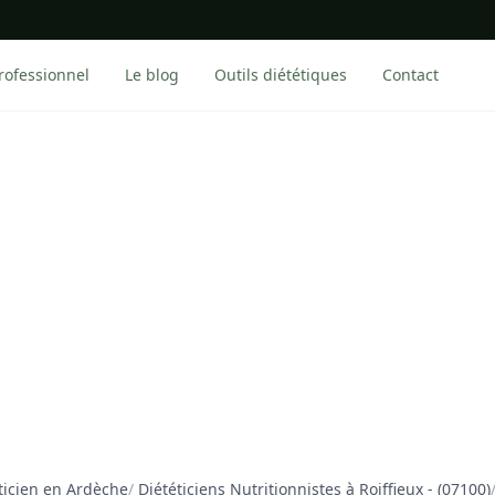
rofessionnel
Le blog
Outils diététiques
Contact
ticien en Ardèche
/
Diététiciens Nutritionnistes à Roiffieux - (07100)