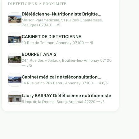
DIÉTÉTICIENS À PROXIMITÉ
Diététicienne-Nutritionniste Brigitte
Azémar
Maison Paramédicale, 51 rue des Chanterelles,
Peaugres 07340 — /5
CABINET DE DIETETICIENNE
10 Rue de Tournon, Annonay 07100 — /5
BOURRET ANAIS
244 Rue des Hôpitaux, Boulieu-lès-Annonay 07100
— 5/5
Cabinet médical de téléconsultation
Tessan
14 Rue Saint-Prix Barou, Annonay 07100 — 4.6/5
Laury BARRAY Diététicienne nutritionniste
6 Imp. de la Deome, Bourg-Argental 42220 — /5