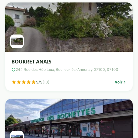
BOURRET ANAIS
244 Rue des Hôpitaux, Boulieu-lès-Annonay 07100, 07100
Voir
5/5
(10)