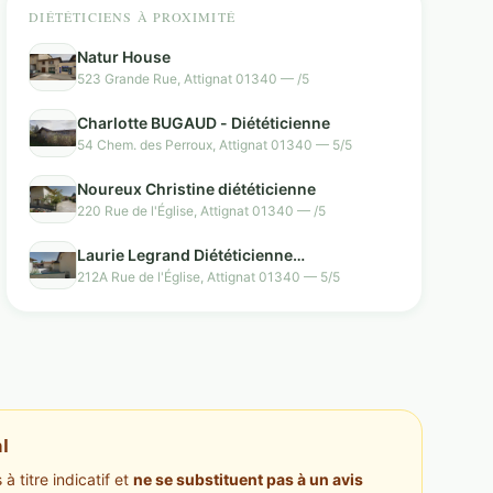
DIÉTÉTICIENS À PROXIMITÉ
Natur House
523 Grande Rue, Attignat 01340 — /5
Charlotte BUGAUD - Diététicienne
54 Chem. des Perroux, Attignat 01340 — 5/5
Noureux Christine diététicienne
220 Rue de l'Église, Attignat 01340 — /5
Laurie Legrand Diététicienne
Nutritionniste
212A Rue de l'Église, Attignat 01340 — 5/5
l
à titre indicatif et
ne se substituent pas à un avis