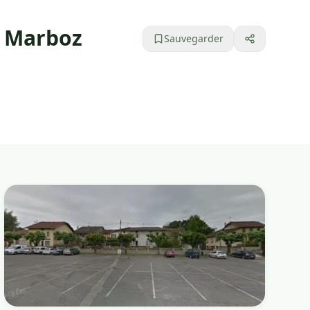
à Marboz
Sauvegarder