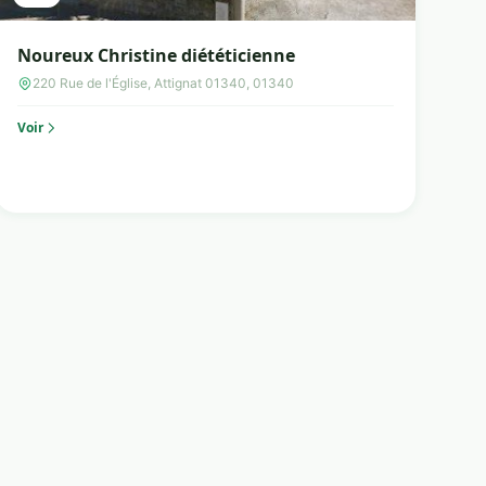
Noureux Christine diététicienne
220 Rue de l'Église, Attignat 01340, 01340
Voir