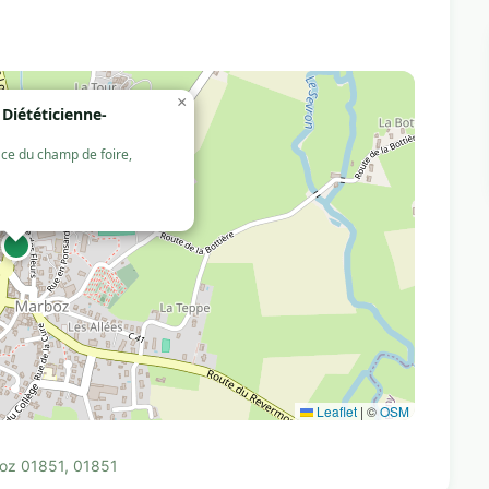
×
Diététicienne-
ce du champ de foire,
Leaflet
|
©
OSM
boz 01851, 01851