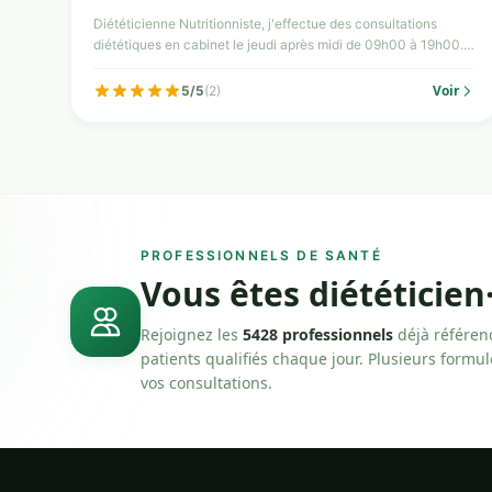
Diététicienne Nutritionniste, j'effectue des consultations
diététiques en cabinet le jeudi après midi de 09h00 à 19h00.
...
Voir
5/5
(2)
PROFESSIONNELS DE SANTÉ
Vous êtes diététicien
Rejoignez les
5428 professionnels
déjà référen
patients qualifiés chaque jour. Plusieurs formu
vos consultations.