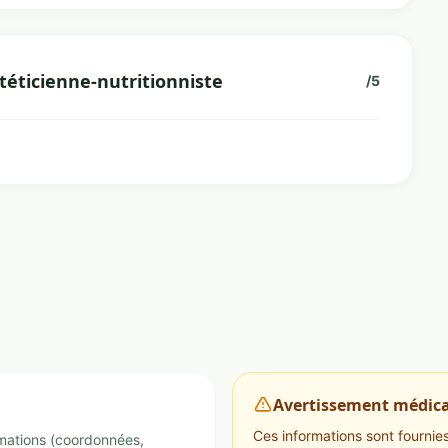
téticienne-nutritionniste
/5
Avertissement médica
Ces informations sont fournies 
ormations (coordonnées,