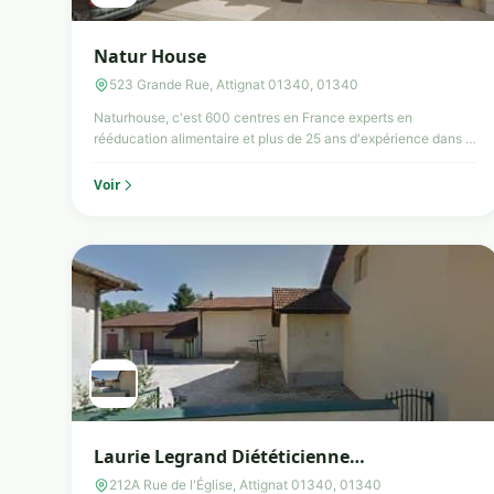
Natur House
523 Grande Rue, Attignat 01340, 01340
Naturhouse, c'est 600 centres en France experts en
rééducation alimentaire et plus de 25 ans d'expérience dans la
gestio...
Voir
Laurie Legrand Diététicienne
Nutritionniste
212A Rue de l'Église, Attignat 01340, 01340