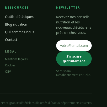
RESSOURCES
NEWSLETTER
Outils diététiques
Recevez nos conseils
nutrition et les
Blog nutrition
nouveaux diététiciens
Qui sommes-nous
près de chez vous.
Contact
LÉGAL
S'inscrire
Mentions légales
gratuitement
Cookies
Sans spam.
CGV
Désabonnement en 1 clic.
Service gratuit
·
Diététiciens diplômés d'État
·
96 départements couverts