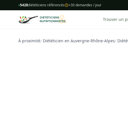
5428
diététiciens référencés
+30 demandes / jour
Trouver un p
À proximité
/
Diététicien en Auvergne-Rhône-Alpes
/
Diété