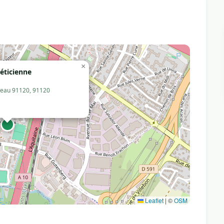
×
éticienne
iseau 91120, 91120
Leaflet
|
©
OSM