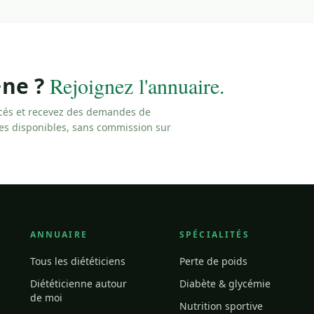
·ne ?
Rejoignez l'annuaire.
cés et recevez des demandes de
les disponibles, sans commission sur
ANNUAIRE
SPÉCIALITÉS
Tous les diététiciens
Perte de poids
Diététicienne autour
Diabète & glycémie
de moi
Nutrition sportive