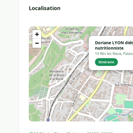
Localisation
+
−
Doriane LYON diét
nutritionniste
10 Rés les Rieux, Pala
Itinéraire