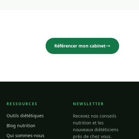
Référencer mon cabinet
RESSOURCES
NEWSLETTER
Outils diététiques
Recevez nos conseils
nutrition et les
Blog nutrition
nouveaux diététiciens
Qui sommes-nous
près de chez vous.