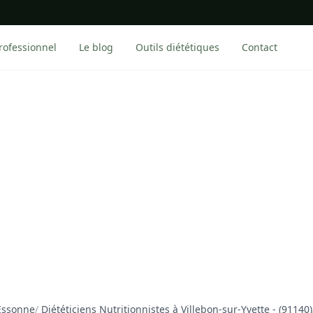
rofessionnel
Le blog
Outils diététiques
Contact
 Essonne
/
Diététiciens Nutritionnistes à Villebon-sur-Yvette - (91140)