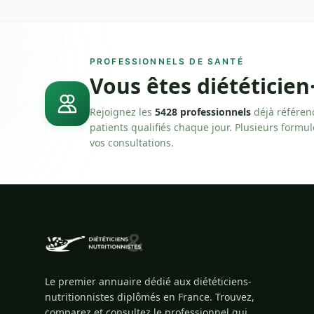
PROFESSIONNELS DE SANTÉ
Vous êtes diététicien
Rejoignez les
5428 professionnels
déjà référen
patients qualifiés chaque jour. Plusieurs formu
vos consultations.
Le premier annuaire dédié aux diététiciens-
nutritionnistes diplômés en France. Trouvez,
comparez et consultez le professionnel qui