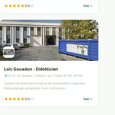
Voir
5/5
(2)
Loïc Gouadon - Diététicien
10 Av. du Québec, Villebon-sur-Yvette 91140, 91140
Cabinet de diététique Analyse de composition corporelle
Rééquilibrage alimentaire Suivi nutritionnel
Voir
5/5
(1)