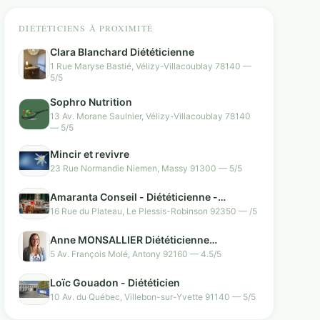
DIÉTÉTICIENS À PROXIMITÉ
Clara Blanchard Diététicienne
1 Rue Maryse Bastié, Vélizy-Villacoublay 78140 —
5/5
Sophro Nutrition
13 Av. Morane Saulnier, Vélizy-Villacoublay 78140
— 5/5
Mincir et revivre
23 Rue Normandie Niemen, Massy 91300 — 5/5
Amaranta Conseil - Diététicienne -
Consultante Formatrice (Hygiène, Qualité,
16 Rue du Plateau, Le Plessis-Robinson 92350 — /5
Dénutrition, Lutte contre le gaspillage
alimentaire)
Anne MONSALLIER Diététicienne
Nutritionniste
5 Av. François Molé, Antony 92160 — 4.5/5
Loïc Gouadon - Diététicien
10 Av. du Québec, Villebon-sur-Yvette 91140 — 5/5