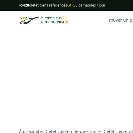
5428
diététiciens référencés
+30 demandes / jour
Trouver un p
À proximité
/
Diététicien en Ile-de-France
/
Diététicien en