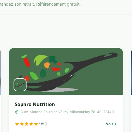
mandez son retrait. Référencement gratuit.
Sophro Nutrition
13 Av. Morane Saulnier, Vélizy-Villacoublay 78140, 78140
Voir
5/5
(1)