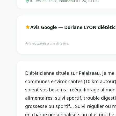
10 Rés les Rieux, Palaiseau 91120, 91120
Avis Google — Doriane LYON diététic
Avis récupérés à une date fixe.
Diététicienne située sur Palaiseau, je me
communes environnantes (10 km autour),
soient vos besoins : rééquilibrage aliment
alimentaires, suivi sportif, trouble diges
grossesse ou sportif... Suivi régulier ou
en charge personnalisée, au plus proche d