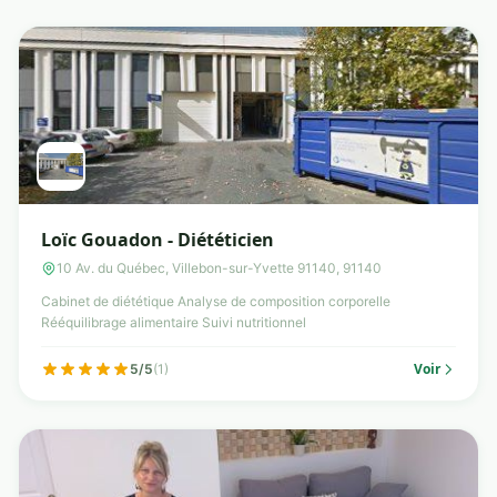
Loïc Gouadon - Diététicien
10 Av. du Québec, Villebon-sur-Yvette 91140, 91140
Cabinet de diététique Analyse de composition corporelle
Rééquilibrage alimentaire Suivi nutritionnel
Voir
5/5
(1)