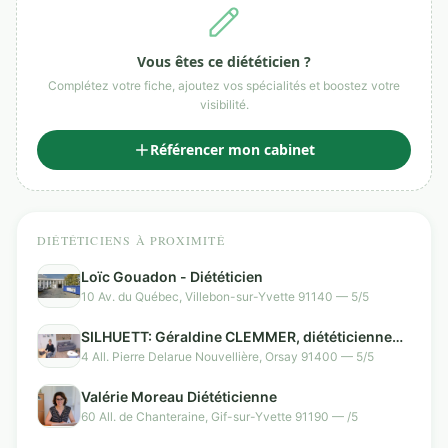
Vous êtes ce diététicien ?
Complétez votre fiche, ajoutez vos spécialités et boostez votre
visibilité.
Référencer mon cabinet
DIÉTÉTICIENS À PROXIMITÉ
Loïc Gouadon - Diététicien
10 Av. du Québec, Villebon-sur-Yvette 91140 — 5/5
SILHUETT: Géraldine CLEMMER, diététicienne
nutritionniste, cryolipolyse
4 All. Pierre Delarue Nouvellière, Orsay 91400 — 5/5
Valérie Moreau Diététicienne
60 All. de Chanteraine, Gif-sur-Yvette 91190 — /5