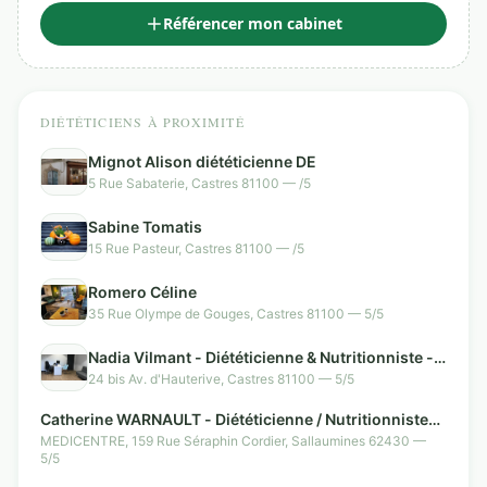
Référencer mon cabinet
DIÉTÉTICIENS À PROXIMITÉ
Mignot Alison diététicienne DE
5 Rue Sabaterie, Castres 81100 — /5
Sabine Tomatis
15 Rue Pasteur, Castres 81100 — /5
Romero Céline
35 Rue Olympe de Gouges, Castres 81100 — 5/5
Nadia Vilmant - Diététicienne & Nutritionniste -
Castres
24 bis Av. d'Hauterive, Castres 81100 — 5/5
Catherine WARNAULT - Diététicienne / Nutritionniste
dîplomée à Sallaumines
MEDICENTRE, 159 Rue Séraphin Cordier, Sallaumines 62430 —
5/5