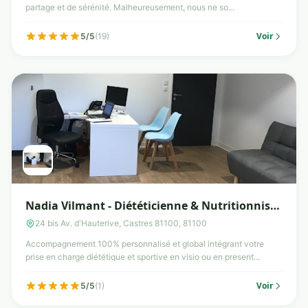
partage et de sérénité. Malheureusement, nous ne so...
Voir
5/5
(19)
Nadia Vilmant - Diététicienne & Nutritionniste
- Castres
24 bis Av. d'Hauterive, Castres 81100, 81100
Accompagnement 100% personnalisé et global intégrant votre
prise en charge diététique et sportive en visio ou en present...
Voir
5/5
(1)