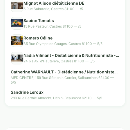
Mignot Alison diététicienne DE
5 Rue Sabaterie, Castres 81100 — /5
Sabine Tomatis
15 Rue Pasteur, Castres 81100 — /5
Romero Céline
35 Rue Olympe de Gouges, Castres 81100 — 5/5
Nadia Vilmant - Diététicienne & Nutritionniste -
Castres
24 bis Av. d'Hauterive, Castres 81100 — 5/5
Catherine WARNAULT - Diététicienne / Nutritionniste
dîplomée à Sallaumines
MEDICENTRE, 159 Rue Séraphin Cordier, Sallaumines 62430 —
5/5
Sandrine Leroux
280 Rue Berthie Albrecht, Hénin-Beaumont 62110 — 5/5