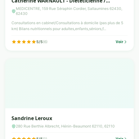
Catherine WARNAULT - Diététicienne /
Nutritionniste dîplomée à Sallaumines
MEDICENTRE, 159 Rue Séraphin Cordier, Sallaumines 62430,
62430
Consultations en cabinet/Consultations à domicile (pas plus de 5
km) Bilans nutritionnels pour adultes,enfants,séniors,f...
Voir
5/5
(6)
Sandrine Leroux
280 Rue Berthie Albrecht, Hénin-Beaumont 62110, 62110
Voir
5/5
(1)