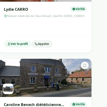
Lydie CARRO
Vérifié
Maison médicale du Vieux Moulin, Quintin 22800, (22800)
Voir le profil
Appeler
Caroline Benech diététicienne
Vérifié