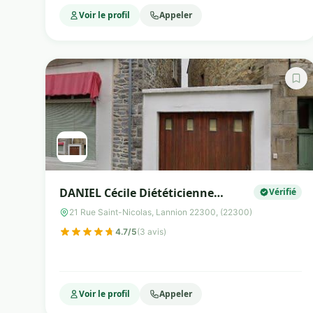
Voir le profil
Appeler
DANIEL Cécile Diététicienne
Vérifié
Nutritionniste
21 Rue Saint-Nicolas, Lannion 22300, (22300)
4.7/5
(3 avis)
Voir le profil
Appeler