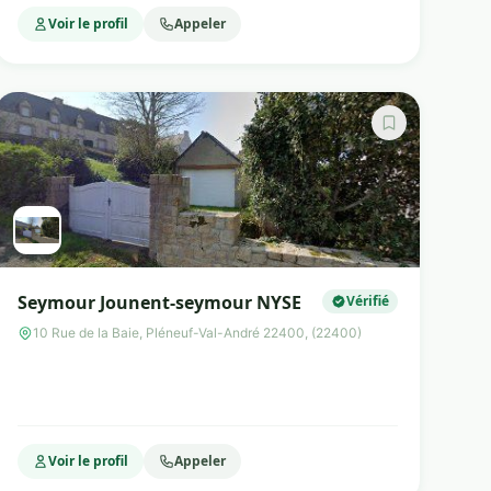
Voir le profil
Appeler
Seymour Jounent-seymour NYSE
Vérifié
10 Rue de la Baie, Pléneuf-Val-André 22400, (22400)
Voir le profil
Appeler