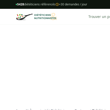
5428
diététiciens référencés
+30 demandes / jour
Trouver un p