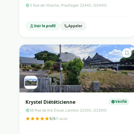
Nutritionniste
3 Rue de l'Etache, Ploufragan 22440, (22440)
Voir le profil
Appeler
Krystel Diététicienne
Vérifié
56 Rue de Kra Douar, Lannion 22300, (22300)
5/5
(1 avis)