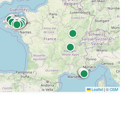
Leaflet
|
©
OSM