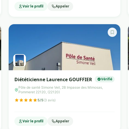
Voir le profil
Appeler
Diététicienne Laurence GOUFFIER
Vérifié
Pôle de santé Simone Veil, 2B Impasse des Mimosas,
Pommeret 22120, (22120)
5/5
(3 avis)
Voir le profil
Appeler