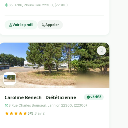
nutritionniste
85 D786, Ploumilliau 22300, (22300)
Voir le profil
Appeler
Caroline Benech - Diététicienne
Vérifié
8 Rue Charles Bourseul, Lannion 22300, (22300)
5/5
(3 avis)