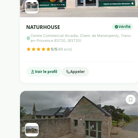
NATURHOUSE
Vérifié
Centre Commercial Arcadia, Chem. de Menenpenty, Trans-
en-Provence 83720, (83720)
5/5
(89 avis)
Voir le profil
Appeler