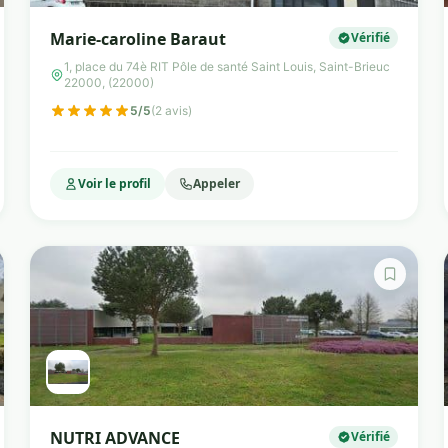
Marie-caroline Baraut
Vérifié
1, place du 74è RIT Pôle de santé Saint Louis, Saint-Brieuc
22000, (22000)
5/5
(2 avis)
Voir le profil
Appeler
NUTRI ADVANCE
Vérifié