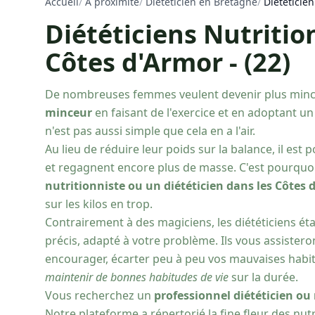
Accueil
/
À proximité
/
Diététicien en Bretagne
/
Diététicie
Diététiciens Nutritio
Côtes d'Armor - (22)
De nombreuses femmes veulent devenir plus minc
minceur
en faisant de l'exercice et en adoptant un
n'est pas aussi simple que cela en a l'air.
Au lieu de réduire leur poids sur la balance, il est 
et regagnent encore plus de masse. C'est pourquoi 
nutritionniste ou un diététicien dans les Côtes 
sur les kilos en trop.
Contrairement à des magiciens, les diététiciens é
précis, adapté à votre problème. Ils vous assistero
encourager, écarter peu à peu vos mauvaises habi
maintenir de bonnes habitudes de vie
sur la durée.
Vous recherchez un
professionnel diététicien ou
Notre plateforme a répertorié la fine fleur des nut