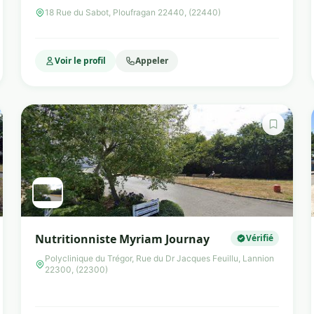
18 Rue du Sabot, Ploufragan 22440, (22440)
Voir le profil
Appeler
Nutritionniste Myriam Journay
Vérifié
Polyclinique du Trégor, Rue du Dr Jacques Feuillu, Lannion
22300, (22300)