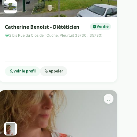
Catherine Benoist - Diététicien
Vérifié
2 bis Rue du Clos de l'Ouche, Pleurtuit 35730, (35730)
Voir le profil
Appeler