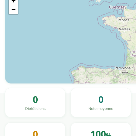
+
−
0
0
Diététiciens
Note moyenne
0
100
%