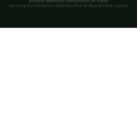
Annuaire diététiciens-nutritionnistes en France
Service gratuit
·
Diététiciens diplômés d'État
·
96 départements couverts