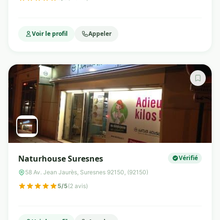
Voir le profil
Appeler
Naturhouse Suresnes
Vérifié
58 Av. Jean Jaurès, Suresnes 92150, (92150)
5/5
(2 avis)