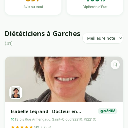
Avis au total
Diplômés d'État
Diététiciens à Garches
(41)
Isabelle Legrand - Docteur en
Vérifié
Pharmacie - Nutrition et Diététique -
13 bis Rue Armengaud, Saint-Cloud 92210, (92210)
Analyse Microbiote - Luxopuncture -
5/5
(2 avis)