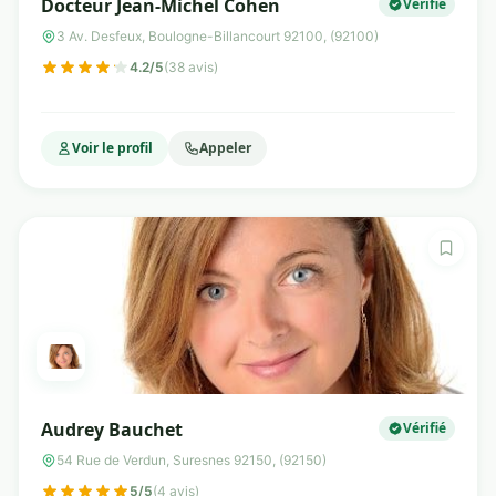
Docteur Jean-Michel Cohen
Vérifié
3 Av. Desfeux, Boulogne-Billancourt 92100, (92100)
4.2/5
(38 avis)
Voir le profil
Appeler
Audrey Bauchet
Vérifié
54 Rue de Verdun, Suresnes 92150, (92150)
5/5
(4 avis)