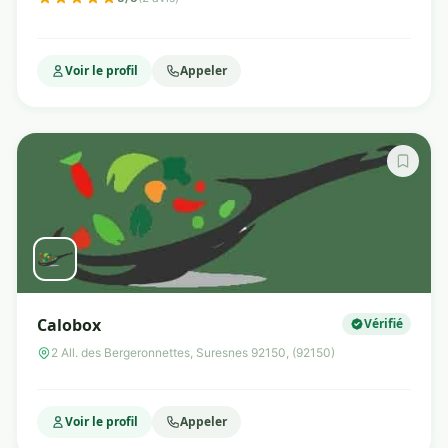
Nutriluxo - Nutriluxo Thérapies
Voir le profil
Appeler
Calobox
Vérifié
2 All. des Bergeronnettes, Suresnes 92150, (92150)
Voir le profil
Appeler