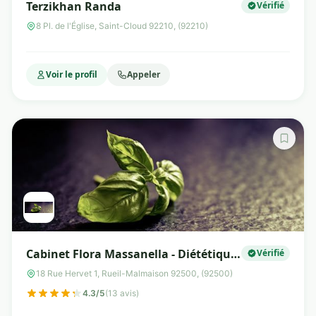
Terzikhan Randa
Vérifié
8 Pl. de l'Église, Saint-Cloud 92210, (92210)
Voir le profil
Appeler
Cabinet Flora Massanella - Diététique
Vérifié
et nutrition
18 Rue Hervet 1, Rueil-Malmaison 92500, (92500)
4.3/5
(13 avis)