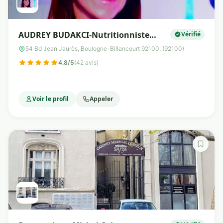
AUDREY BUDAKCI-Nutritionniste
Vérifié
Micronutrition Cryolipolyse et Hifu
54 Bd Jean Jaurès, Boulogne-Billancourt 92100, (92100)
Corps
4.8/5
(42 avis)
Voir le profil
Appeler