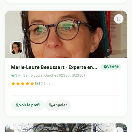
Marie-Laure Beaussart - Experte en
Vérifié
nutrition et diététique - Praticienne
3 Pl. Saint-Louis, Garches 92380, (92380)
en hypnose Ericksonienne
5/5
(15 avis)
Voir le profil
Appeler