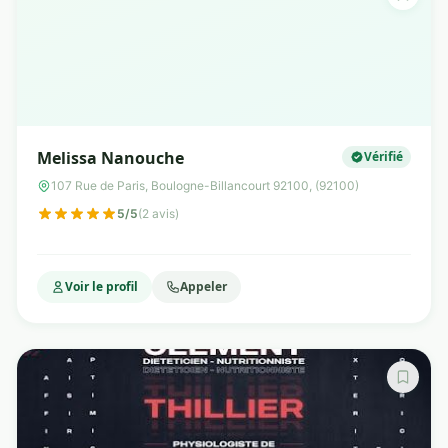
Melissa Nanouche
Vérifié
107 Rue de Paris, Boulogne-Billancourt 92100, (92100)
5/5
(2 avis)
Voir le profil
Appeler