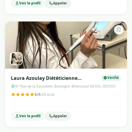
Voir le profil
Appeler
Laura Azoulay Diététicienne
Vérifié
Nutritionniste & Luxopuncture
87 Rue de la Saussière, Boulogne-Billancourt 92100, (92100)
5/5
(29 avis)
Voir le profil
Appeler