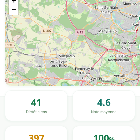
+
−
41
4.6
Diététiciens
Note moyenne
397
100
%