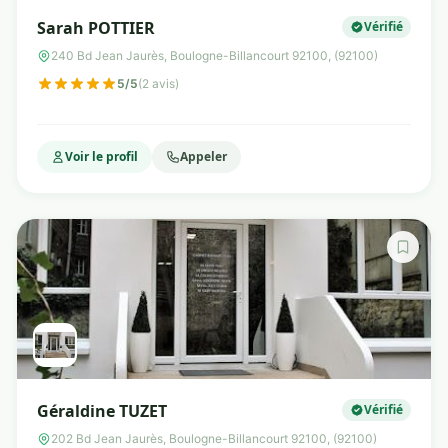
Sarah POTTIER
Vérifié
240 Bd Jean Jaurès, Boulogne-Billancourt 92100, (92100)
5/5
(2 avis)
Voir le profil
Appeler
Géraldine TUZET
Vérifié
202 Bd Jean Jaurès, Boulogne-Billancourt 92100, (92100)