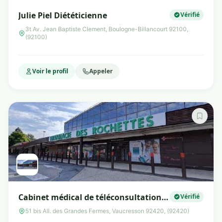
Julie Piel Diététicienne
Vérifié
3t Av. Jean Baptiste Clement, Boulogne-Billancourt 92100,
(92100)
Voir le profil
Appeler
Cabinet médical de téléconsultation
Vérifié
Tessan
51 bis All. des Grandes Fermes, Vaucresson 92420, (92420)