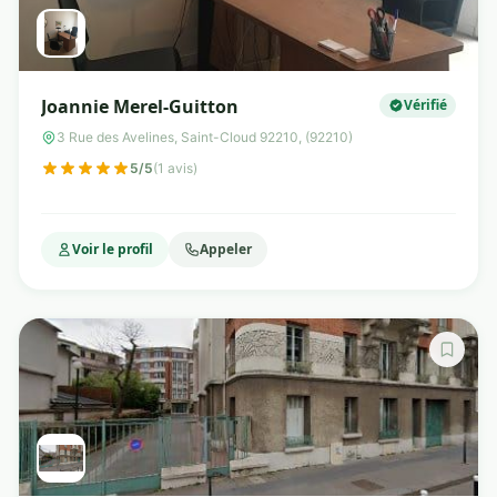
Joannie Merel-Guitton
Vérifié
3 Rue des Avelines, Saint-Cloud 92210, (92210)
5/5
(1 avis)
Voir le profil
Appeler