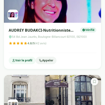
AUDREY BUDAKCI-Nutritionniste
Vérifié
Micronutrition Cryolipolyse et Hifu
54 Bd Jean Jaurès, Boulogne-Billancourt 92100, (92100)
Corps
4.8/5
(42 avis)
Voir le profil
Appeler