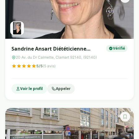
Sandrine Ansart Diététicienne
Vérifié
Nutritionniste Spécialisée en
20 Av. du Dr Calmette, Clamart 92140, (92140)
Micronutrition
5/5
(5 avis)
Voir le profil
Appeler