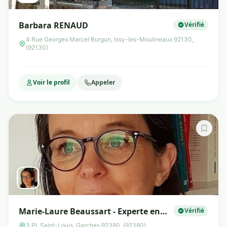
Barbara RENAUD
Vérifié
4 Rue Georges Marcel Burgun, Issy-les-Moulineaux 92130,
(92130)
Voir le profil
Appeler
Marie-Laure Beaussart - Experte en
Vérifié
nutrition et diététique - Praticienne
3 Pl. Saint-Louis, Garches 92380, (92380)