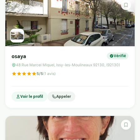
osaya
Vérifié
48 Rue Marcel Miquel, Issy-les-Moulineaux 92130, (92130)
5/5
(1 avis)
Voir le profil
Appeler