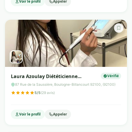
Voir le profil
Appeler
Laura Azoulay Diététicienne
Vérifié
Nutritionniste & Luxopuncture
87 Rue de la Saussière, Boulogne-Billancourt 92100, (92100)
5/5
(29 avis)
Voir le profil
Appeler