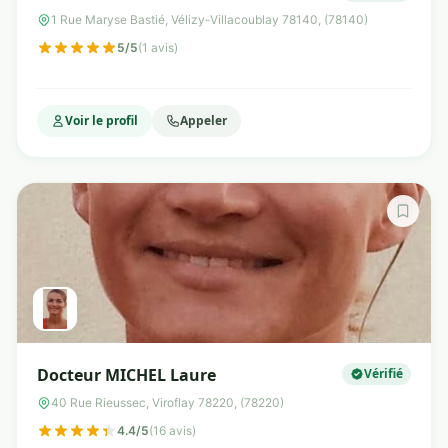
1 Rue Maryse Bastié, Vélizy-Villacoublay 78140, (78140)
5/5
(1 avis)
Voir le profil
Appeler
Docteur MICHEL Laure
Vérifié
40 Rue Rieussec, Viroflay 78220, (78220)
4.4/5
(16 avis)