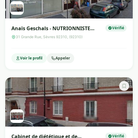
Anaïs Geschals - NUTRIONNISTE
Vérifié
(Nutrition, naturopathie, drainages
31 Grande Rue, Sèvres 92310, (92310)
lymphatiques Renata & réflexologie)
Voir le profil
Appeler
Cabinet de diététique et de
Vérifié