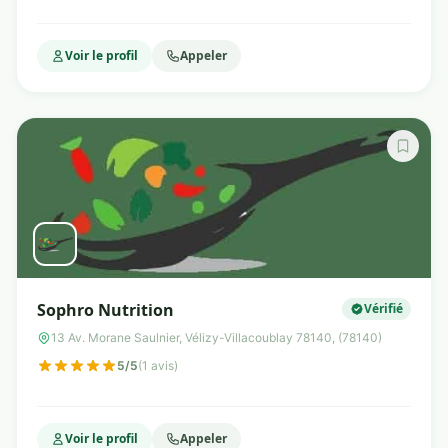
Voir le profil
Appeler
Sophro Nutrition
Vérifié
13 Av. Morane Saulnier, Vélizy-Villacoublay 78140, (78140)
5/5
(1 avis)
Voir le profil
Appeler