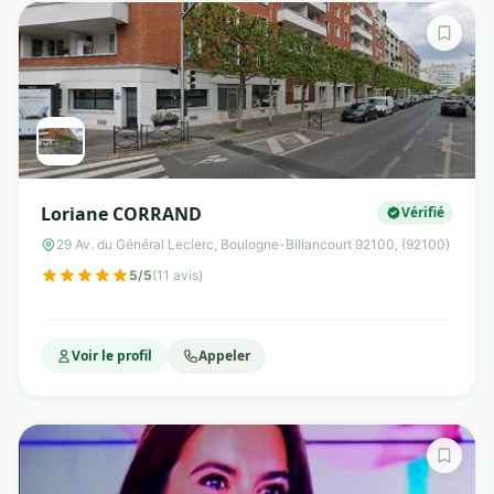
Loriane CORRAND
Vérifié
29 Av. du Général Leclerc, Boulogne-Billancourt 92100, (92100)
5/5
(11 avis)
Voir le profil
Appeler