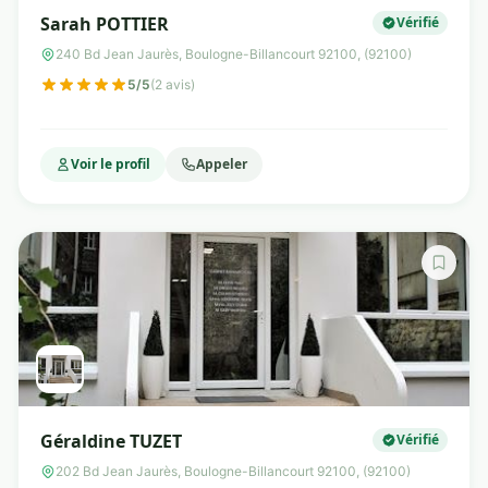
Sarah POTTIER
Vérifié
240 Bd Jean Jaurès, Boulogne-Billancourt 92100, (92100)
5/5
(2 avis)
Voir le profil
Appeler
Géraldine TUZET
Vérifié
202 Bd Jean Jaurès, Boulogne-Billancourt 92100, (92100)