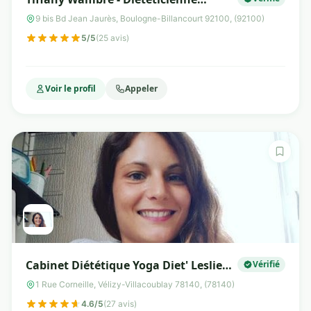
Nutritionniste - Boulogne-Billancourt
9 bis Bd Jean Jaurès, Boulogne-Billancourt 92100, (92100)
5/5
(25 avis)
Voir le profil
Appeler
Cabinet Diététique Yoga Diet' Leslie
Vérifié
Levrard.
1 Rue Corneille, Vélizy-Villacoublay 78140, (78140)
4.6/5
(27 avis)