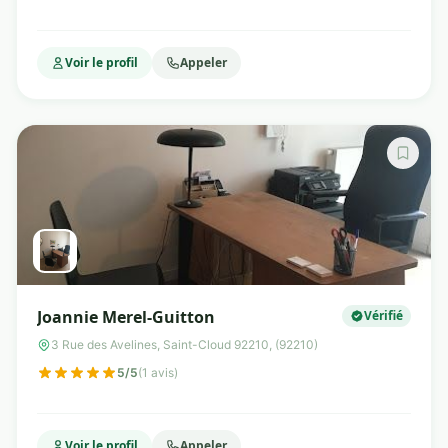
Voir le profil
Appeler
Joannie Merel-Guitton
Vérifié
3 Rue des Avelines, Saint-Cloud 92210, (92210)
5/5
(1 avis)
Voir le profil
Appeler