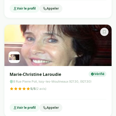
Voir le profil
Appeler
Marie-Christine Laroudie
Vérifié
8 Rue Pierre Poli, Issy-les-Moulineaux 92130, (92130)
5/5
(2 avis)
Voir le profil
Appeler