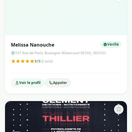
Melissa Nanouche
Vérifié
107 Rue de Paris, Boulogne-Billancourt 92100, (92100)
5/5
(2 avis)
Voir le profil
Appeler