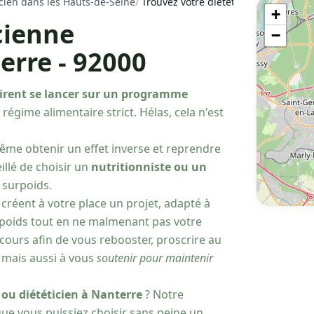
icien dans les Hauts-de-Seine
/
Trouvez votre diététicienne nutritio
+
cienne
−
erre - 92000
irent se lancer sur un programme
égime alimentaire strict. Hélas, cela n'est
même obtenir un effet inverse et reprendre
illé de choisir un
nutritionniste ou un
 surpoids.
créent à votre place un projet, adapté à
poids tout en ne malmenant pas votre
cours afin de vous rebooster, proscrire au
 mais aussi à vous
soutenir pour maintenir
 ou diététicien à Nanterre
? Notre
que vous puissiez choisir sans peine un