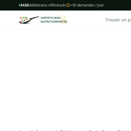
5428
diététiciens référencés
+30 demandes / jour
Trouver un p