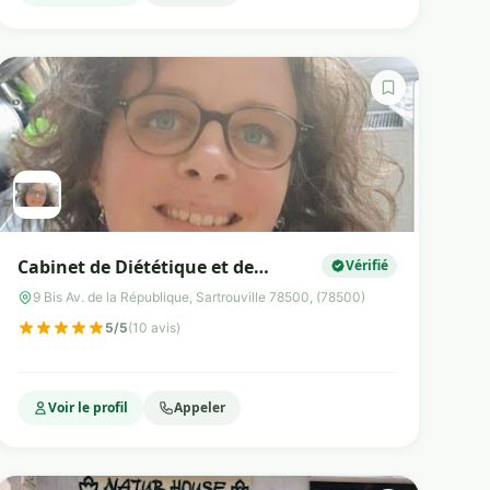
Cabinet de Diététique et de
Vérifié
Nutrition - Marie DASQUE-CILIA
9 Bis Av. de la République, Sartrouville 78500, (78500)
5/5
(10 avis)
Voir le profil
Appeler