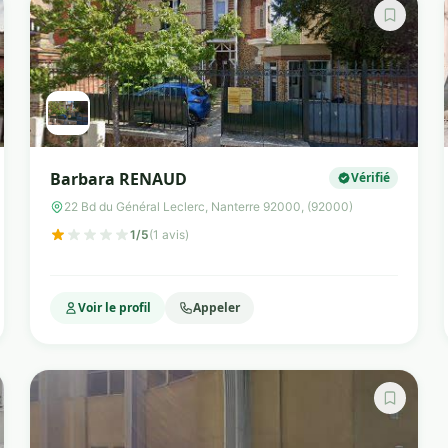
Barbara RENAUD
Vérifié
22 Bd du Général Leclerc, Nanterre 92000, (92000)
1/5
(1 avis)
Voir le profil
Appeler