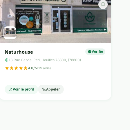
Naturhouse
Vérifié
13 Rue Gabriel Péri, Houilles 78800, (78800)
4.8/5
(19 avis)
Voir le profil
Appeler