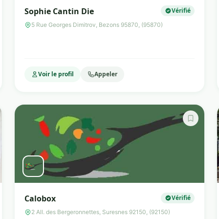
Sophie Cantin Die
Vérifié
5 Rue Georges Dimitrov, Bezons 95870, (95870)
Voir le profil
Appeler
Calobox
Vérifié
2 All. des Bergeronnettes, Suresnes 92150, (92150)