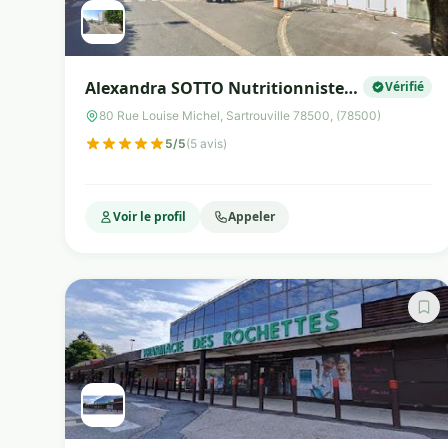
Alexandra SOTTO Nutritionniste
Vérifié
Diététicienne SARTROUVILLE
80 Rue Louise Michel, Sartrouville 78500, (78500)
(78500)
5/5
(5 avis)
Voir le profil
Appeler