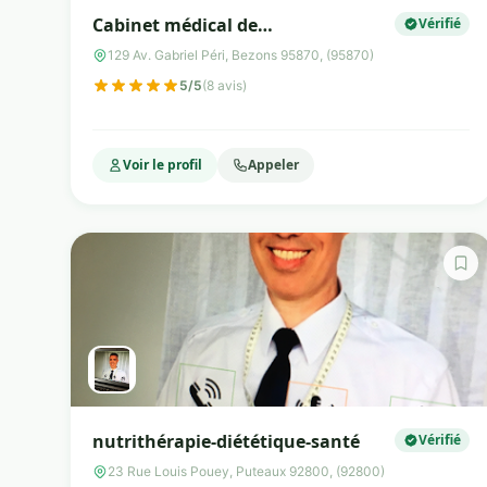
Cabinet médical de
Vérifié
téléconsultation Tessan
129 Av. Gabriel Péri, Bezons 95870, (95870)
5/5
(8 avis)
Voir le profil
Appeler
nutrithérapie-diététique-santé
Vérifié
23 Rue Louis Pouey, Puteaux 92800, (92800)