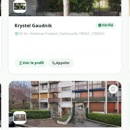
Krystel Gaudnik
Vérifié
50 Av. Hortense Foubert, Sartrouville 78500, (78500)
Voir le profil
Appeler