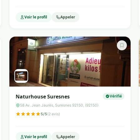
Voir le profil
Appeler
Naturhouse Suresnes
Vérifié
58 Av. Jean Jaurès, Suresnes 92150, (92150)
5/5
(2 avis)
Voir le profil
Appeler