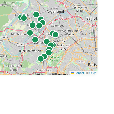
nniste à Nanterre - 92000
Leaflet
|
©
OSM