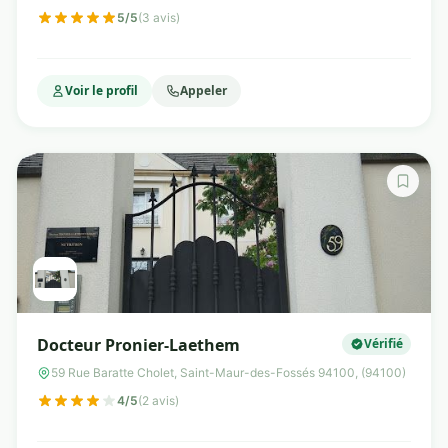
5/5
(3 avis)
Voir le profil
Appeler
Docteur Pronier-Laethem
Vérifié
59 Rue Baratte Cholet, Saint-Maur-des-Fossés 94100, (94100)
4/5
(2 avis)