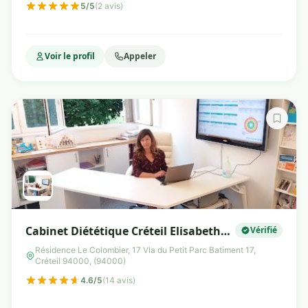
5/5
(2 avis)
Voir le profil
Appeler
Cabinet Diététique Créteil Elisabeth
Vérifié
Giudicelli Diététicienne
Résidence Le Colombier, 17 Vla du Petit Parc Batiment 17,
Créteil 94000, (94000)
Nutritionniste
4.6/5
(14 avis)