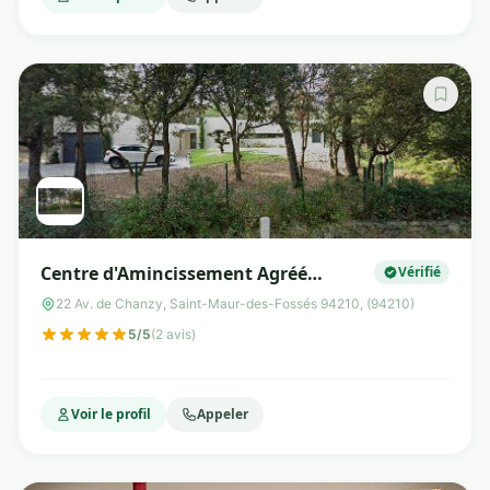
Centre d'Amincissement Agréé
Vérifié
Méthode Laurand
22 Av. de Chanzy, Saint-Maur-des-Fossés 94210, (94210)
5/5
(2 avis)
Voir le profil
Appeler