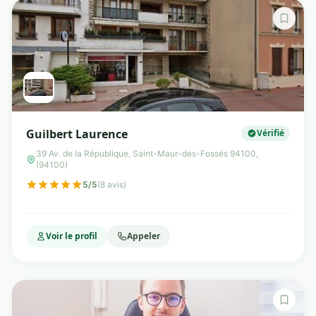
Guilbert Laurence
Vérifié
39 Av. de la République, Saint-Maur-des-Fossés 94100,
(94100)
5/5
(8 avis)
Voir le profil
Appeler