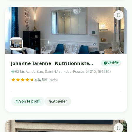
Johanne Tarenne - Nutritionniste
Vérifié
comportementale - Coach Minceur -
92 bis Av. du Bac, Saint-Maur-des-Fossés 94210, (94210)
Sophrologue
4.6/5
(51 avis)
Voir le profil
Appeler