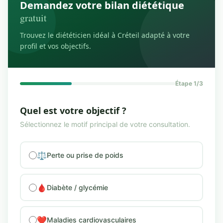
Demandez votre bilan diététique
gratuit
Trouvez le diététicien idéal à Créteil adapté à votre
profil et vos objectifs.
Étape 1/3
Quel est votre objectif ?
Sélectionnez le motif principal de votre consultation.
⚖️
Perte ou prise de poids
🩸
Diabète / glycémie
❤️
Maladies cardiovasculaires