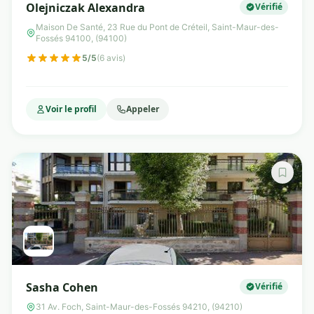
Olejniczak Alexandra
Vérifié
Maison De Santé, 23 Rue du Pont de Créteil, Saint-Maur-des-
Fossés 94100, (94100)
5/5
(6 avis)
Voir le profil
Appeler
Sasha Cohen
Vérifié
31 Av. Foch, Saint-Maur-des-Fossés 94210, (94210)