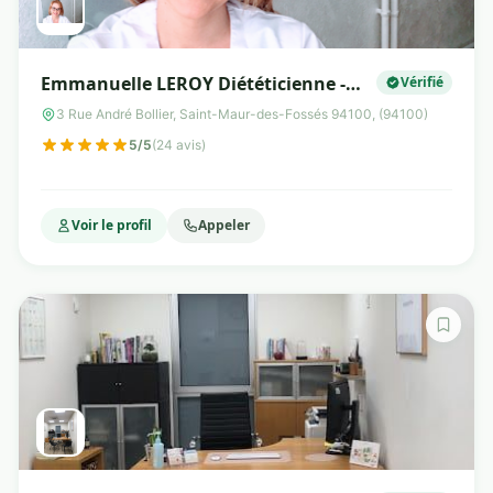
Emmanuelle LEROY Diététicienne -
Vérifié
Nutritionniste - Micronutrition
3 Rue André Bollier, Saint-Maur-des-Fossés 94100, (94100)
5/5
(24 avis)
Voir le profil
Appeler