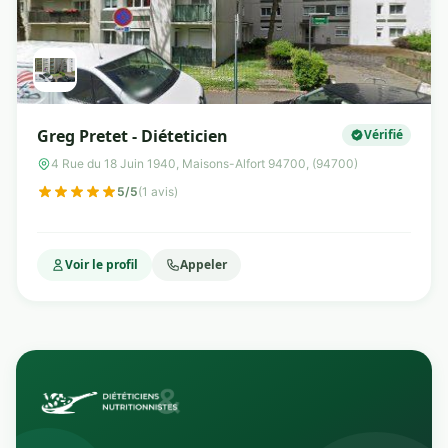
Greg Pretet - Diéteticien
Vérifié
4 Rue du 18 Juin 1940, Maisons-Alfort 94700, (94700)
5/5
(1 avis)
Voir le profil
Appeler