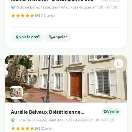
Consultante en lactation certifiée
16 Bd de Bellechasse, Saint-Maur-des-Fossés 94100, (94100)
IBCLC - périnatalité et pédiatrie - pôle
5/5
(13 avis)
mère enfant
Voir le profil
Appeler
Aurélie Belvaux Diététicienne
Vérifié
Nutritionniste
11 Rue de l'Abbaye, Saint-Maur-des-Fossés 94100, (94100)
5/5
(2 avis)