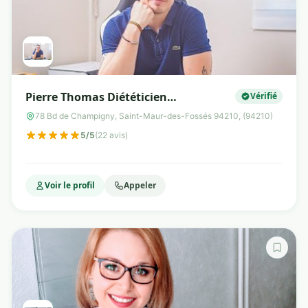
Pierre Thomas Diététicien
Vérifié
Nutritionniste du sport
78 Bd de Champigny, Saint-Maur-des-Fossés 94210, (94210)
5/5
(22 avis)
Voir le profil
Appeler