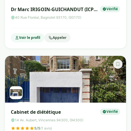
Dr Marc IRIGOIN-GUICHANDUT (ICPC
Vérifié
Floréal)
40 Rue Floréal, Bagnolet 93170, (93170)
Voir le profil
Appeler
Cabinet de diététique
Vérifié
14 Av. Aubert, Vincennes 94300, (94300)
5/5
(1 avis)