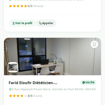
5/5
(16 avis)
Voir le profil
Appeler
Farid Eloufir Diététicien-
Vérifié
nutritionniste Joinville Nogent Saint
5 Rue Hippolyte Pinson Bat A, Joinville-le-Pont 94340, (94340)
Maurice Maison-Alfort 94
4/5
(4 avis)