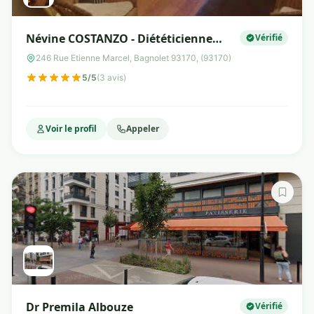
Névine COSTANZO - Diététicienne
Vérifié
Nutrionniste Bagnolet
246 Rue Etienne Marcel, Bagnolet 93170, (93170)
5/5
(3 avis)
Voir le profil
Appeler
Dr Premila Albouze
Vérifié