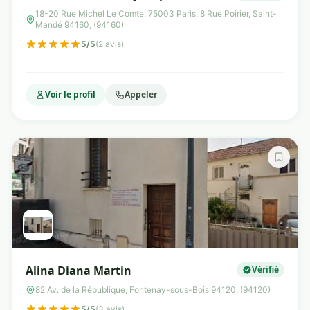
EMDR & PNL et Spécialiste Nutrition à
18-20 Rue Michel Le Comte, 75003 Paris, 8 Rue Poirier, Saint-
Mandé 94160, (94160)
Paris 3 et Saint-Mandé
5/5
(2 avis)
Voir le profil
Appeler
Alina Diana Martin
Vérifié
82 Av. de la République, Fontenay-sous-Bois 94120, (94120)
5/5
(3 avis)