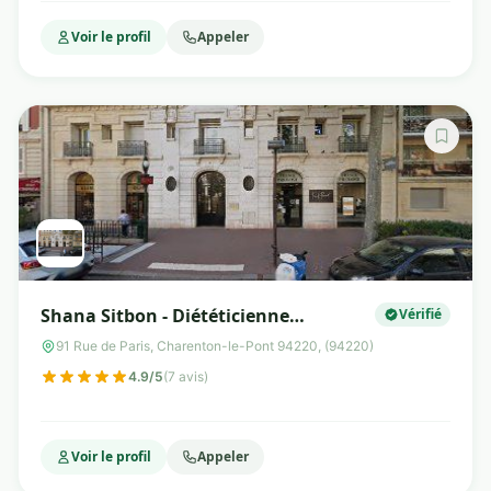
Voir le profil
Appeler
Shana Sitbon - Diététicienne
Vérifié
Nutritionniste
91 Rue de Paris, Charenton-le-Pont 94220, (94220)
4.9/5
(7 avis)
Voir le profil
Appeler