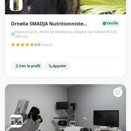
Ornella SMADJA Nutritionniste
Vérifié
Diététicienne
Espace Santé, 49 Bd de Strasbourg, Nogent-sur-Marne 94130,
(94130)
5/5
(3 avis)
Voir le profil
Appeler