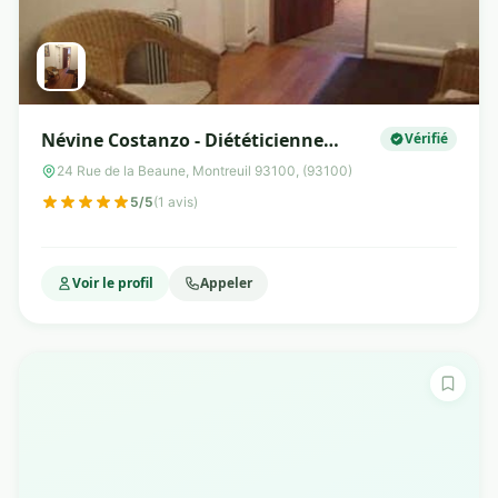
Névine Costanzo - Diététicienne
Vérifié
Nutrionniste Montreuil
24 Rue de la Beaune, Montreuil 93100, (93100)
5/5
(1 avis)
Voir le profil
Appeler