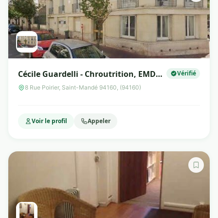
Cécile Guardelli - Chroutrition, EMDR
Vérifié
et coaching emotionnel Wingwave
8 Rue Poirier, Saint-Mandé 94160, (94160)
Voir le profil
Appeler