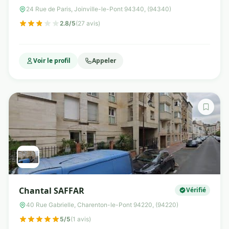
24 Rue de Paris, Joinville-le-Pont 94340, (94340)
2.8/5
(27 avis)
Voir le profil
Appeler
Chantal SAFFAR
Vérifié
40 Rue Gabrielle, Charenton-le-Pont 94220, (94220)
5/5
(1 avis)