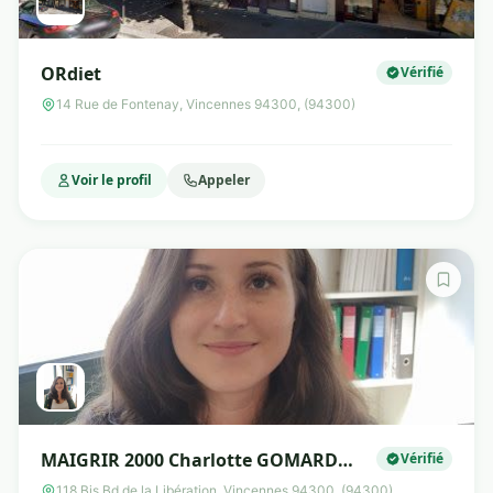
ORdiet
Vérifié
14 Rue de Fontenay, Vincennes 94300, (94300)
Voir le profil
Appeler
MAIGRIR 2000 Charlotte GOMARD
Vérifié
diététicienne nutritionniste
118 Bis Bd de la Libération, Vincennes 94300, (94300)