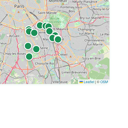
eine - (94200)
Leaflet
|
©
OSM