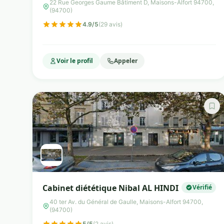
22 Rue Georges Gaume Bâtiment D, Maisons-Alfort 94700,
(94700)
4.9/5
(29 avis)
Voir le profil
Appeler
Cabinet diététique Nibal AL HINDI
Vérifié
40 ter Av. du Général de Gaulle, Maisons-Alfort 94700,
(94700)
5/5
(2 avis)