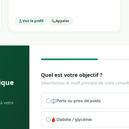
Voir le profil
Appeler
Quel est votre objectif ?
ique
Sélectionnez le motif principal de votre consult
⚖️
Perte ou prise de poids
 à votre
🩸
Diabète / glycémie