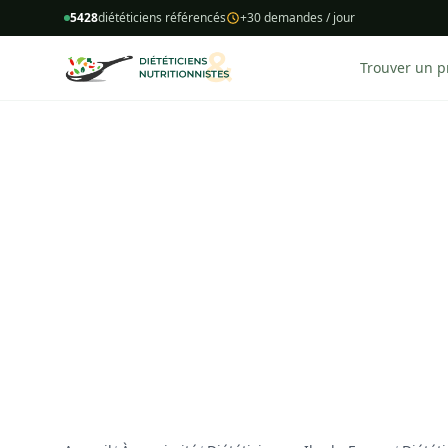
5428
diététiciens référencés
+30 demandes / jour
Trouver un p