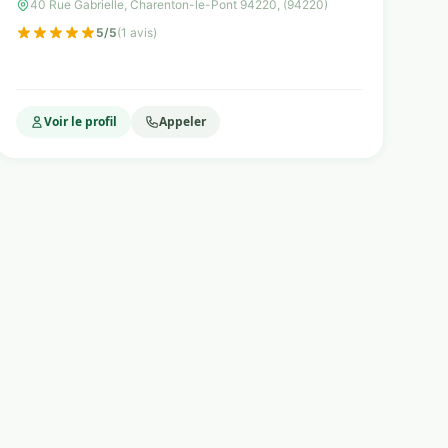
40 Rue Gabrielle, Charenton-le-Pont 94220, (94220)
5/5
(1 avis)
Voir le profil
Appeler