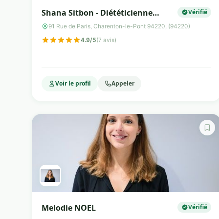
Shana Sitbon - Diététicienne
Vérifié
Nutritionniste
91 Rue de Paris, Charenton-le-Pont 94220, (94220)
4.9/5
(7 avis)
Voir le profil
Appeler
Melodie NOEL
Vérifié