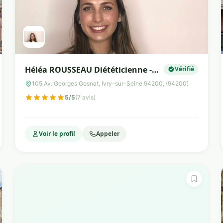
Héléa ROUSSEAU Diététicienne -
Vérifié
Nutritionniste
105 Av. Georges Gosnat, Ivry-sur-Seine 94200, (94200)
5/5
(7 avis)
Voir le profil
Appeler