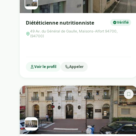
Diététicienne nutritionniste
Vérifié
49 Av. du Général de Gaulle, Maisons-Alfort 94700,
(94700)
Voir le profil
Appeler