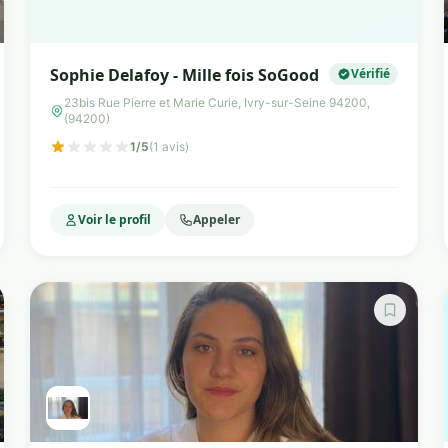
Sophie Delafoy - Mille fois SoGood
Vérifié
23bis Rue Pierre et Marie Curie, Ivry-sur-Seine 94200,
(94200)
1/5
(1 avis)
Voir le profil
Appeler