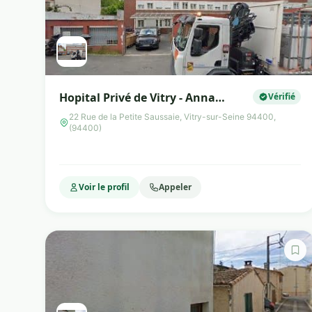
Hopital Privé de Vitry - Anna
Vérifié
BENICHOU - Diététicienne
22 Rue de la Petite Saussaie, Vitry-sur-Seine 94400,
(94400)
Voir le profil
Appeler