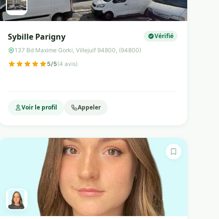
Sybille Parigny
Vérifié
137 Bd Maxime Gorki, Villejuif 94800, (94800)
5/5
(4 avis)
Voir le profil
Appeler