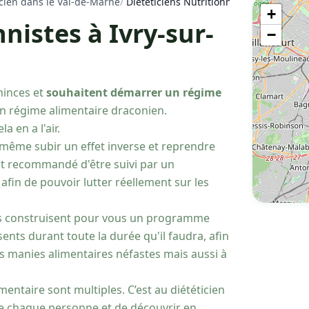
icien dans le Val-de-Marne
/
Diététiciens Nutritionnistes à Ivry-sur-S
+
nistes à Ivry-sur-
−
minces et
souhaitent démarrer un régime
 un régime alimentaire draconien.
a en a l'air.
 même subir un effet inverse et reprendre
est recommandé d'être suivi par un
afin de pouvoir lutter réellement sur les
ls construisent pour vous un programme
sents durant toute la durée qu'il faudra, afin
 manies alimentaires néfastes mais aussi à
mentaire sont multiples. C’est au diététicien
 de chaque personne et de découvrir en