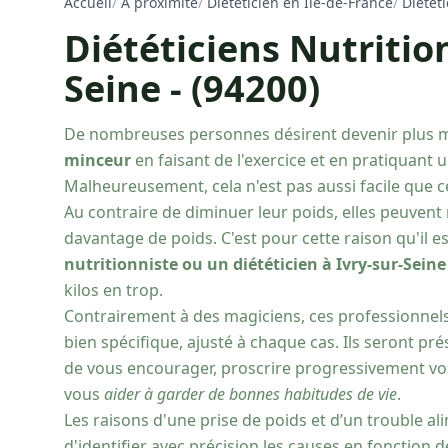
Accueil
/
À proximité
/
Diététicien en Ile-de-France
/
Diétét
Diététiciens Nutrition
Seine - (94200)
De nombreuses personnes désirent devenir plus 
minceur
en faisant de l'exercice et en pratiquant
Malheureusement, cela n'est pas aussi facile que cel
Au contraire de diminuer leur poids, elles peuvent
davantage de poids. C'est pour cette raison qu'il 
nutritionniste ou un diététicien à Ivry-sur-Seine
kilos en trop.
Contrairement à des magiciens, ces professionne
bien spécifique, ajusté à chaque cas. Ils seront pré
de vous encourager, proscrire progressivement vos
vous
aider à garder de bonnes habitudes de vie
.
Les raisons d'une prise de poids et d’un trouble ali
d'identifier avec précision les causes en fonction