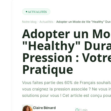
ACTUALITÉS
Notre blog
Actualités
Adopter un Mo
"Healthy" Dura
Pression : Votr
Pratique
Vous faites partie des 60% de Français souhait
vous craignez la pression associée ? Ne vous i
solutions pour vous ! Cet article est conçu po
vie sain dur...
Claire Bénard
11 min