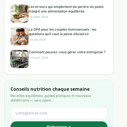
Les erreurs qui empêchent de perdre du poids
malgré une alimentation équilibrée
·
16 juillet 2026
La GPA pour les couples homosexuels : les
questions qu’il vaut la peine d’éclaircir
·
25 juin 2026
Comment pouvez-vous gérer votre entreprise ?
·
13 mars 2026
Conseils nutrition chaque semaine
Recettes équilibrées, guides pratiques et nouveaux
diététiciens — sans spam.
S'abonner →