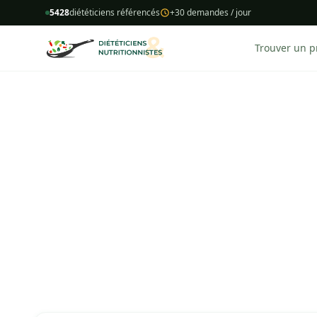
5428
diététiciens référencés
+30 demandes / jour
Trouver un p