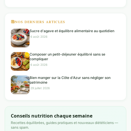
NOS DERNIERS ARTICLES
Sucre d'agave et équilibre alimentaire au quotidien
·
6 août 2026
Composer un petit-déjeuner équilibré sans se
compliquer
·
6 août 2026
Bien manger sur la Côte d'Azur sans négliger son
patrimoine
·
29 juillet 2026
Conseils nutrition chaque semaine
Recettes équilibrées, guides pratiques et nouveaux diététiciens —
sans spam.