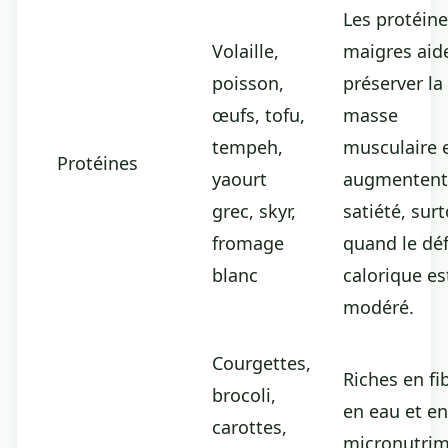
Les protéin
Volaille,
maigres aid
poisson,
préserver la
œufs, tofu,
masse
tempeh,
musculaire 
Protéines
yaourt
augmentent
grec, skyr,
satiété, sur
fromage
quand le déf
blanc
calorique es
modéré.
Courgettes,
Riches en fi
brocoli,
en eau et en
carottes,
micronutrim