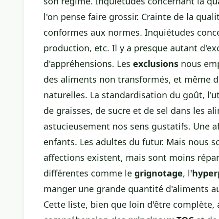
son régime. Inquiétudes concernant la qua
l'on pense faire grossir. Crainte de la qual
conformes aux normes. Inquiétudes conce
production, etc. Il y a presque autant d'ex
d'appréhensions. Les
exclusions
nous emp
des aliments non transformés, et même de
naturelles. La standardisation du goût, l'u
de graisses, de sucre et de sel dans les al
astucieusement nos sens gustatifs. Une af
enfants. Les adultes du futur. Mais nous
affections existent, mais sont moins répan
différentes comme le
grignotage
, l'
hyper
manger une grande quantité d'aliments au
Cette liste, bien que loin d'être complète