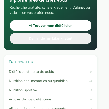
diplômé près de chez vous
Recherche gratuite, sans engagement. Cabinet ou
visio selon vos préférences.
Trouver mon diététicien
Demander un bilan gratuit
CATÉGORIES
Diététique et perte de poids
35
Nutrition et alimentation au quotidien
64
Nutrition Sportive
12
Articles de nos diététiciens
23
Alimentation enfants et adolescents
6