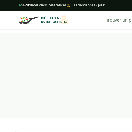
5428
diététiciens référencés
+30 demandes / jour
Trouver un p