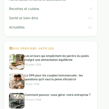
Recettes et cuisine
50
Santé et bien-être
119
Actualités
283
NOS DERNIERS ARTICLES
Les erreurs qui empêchent de perdre du poids
malgré une alimentation équilibrée
·
16 juillet 2026
La GPA pour les couples homosexuels : les
questions qu’il vaut la peine d’éclaircir
·
25 juin 2026
Comment pouvez-vous gérer votre entreprise ?
·
13 mars 2026