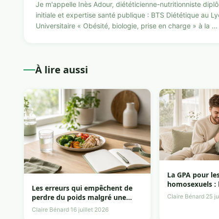
Je m'appelle Inès Adour, diététicienne-nutritionniste dip
initiale et expertise santé publique : BTS Diététique au L
Universitaire « Obésité, biologie, prise en charge » à la ...
À lire aussi
La GPA pour le
homosexuels : 
Les erreurs qui empêchent de
qu’il vaut la pei
perdre du poids malgré une
Claire Bénard
·
25 j
alimentation équilibrée
Claire Bénard
·
16 juillet 2026