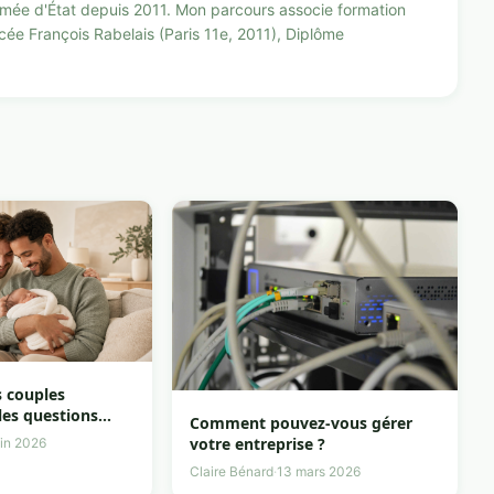
lômée d'État depuis 2011. Mon parcours associe formation
ycée François Rabelais (Paris 11e, 2011), Diplôme
s couples
les questions
Comment pouvez-vous gérer
ne d’éclaircir
votre entreprise ?
uin 2026
Claire Bénard
·
13 mars 2026