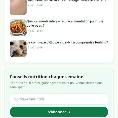
Une photo de carcinome du visage peut-elle alerter ?
·
8 août 2026
Quels aliments intégrer à une alimentation pour une
belle peau ?
·
7 août 2026
Le complexe d’Œdipe aide-t-il à comprendre l’enfant ?
·
7 août 2026
Conseils nutrition chaque semaine
Recettes équilibrées, guides pratiques et nouveaux diététiciens —
sans spam.
S'abonner →