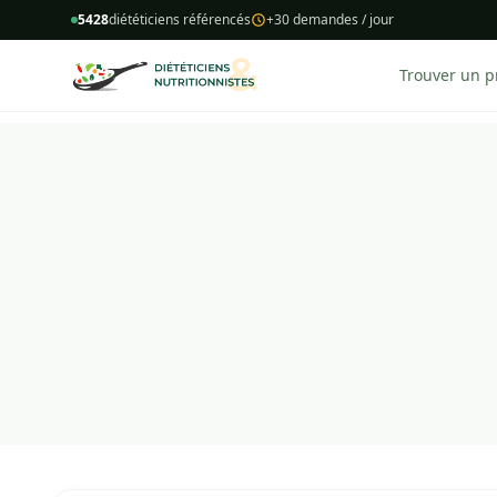
5428
diététiciens référencés
+30 demandes / jour
Trouver un p