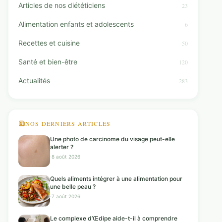
Articles de nos diététiciens
23
Alimentation enfants et adolescents
6
Recettes et cuisine
50
Santé et bien-être
120
Actualités
283
NOS DERNIERS ARTICLES
Une photo de carcinome du visage peut-elle
alerter ?
·
8 août 2026
Quels aliments intégrer à une alimentation pour
une belle peau ?
·
7 août 2026
Le complexe d’Œdipe aide-t-il à comprendre