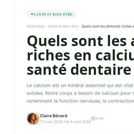
SANTÉ ET BIEN-ÊTRE
Notre blog
Santé et bien-être
Quels sont les aliments riches 
Quels sont les
riches en calc
santé dentaire
Le calcium est un minéral essentiel qui est vita
solides. Notre corps a besoin de calcium pour r
notamment la fonction nerveuse, la contraction
sang. Les al...
Claire Bénard
4 min
13 mars 2026
·
màj 4 août 2026